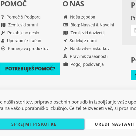
POMOČ
O NAS
P
Pomoč & Podpora
Naša zgodba
Pr
Zemljevid strani
Blog: Nasveti & Navdihi
Pr
Pozabljeno geslo
Zemljevid doživetij
na
po
Uporabniški račun
Sodeluj z nami
in
Primerjava produktov
Nastavitve piškotkov
še
Pravilnik zasebnosti
P
ve
Pogoji poslovanja
POTREBUJEŠ POMOČ?
e naših storitev, pripravo osebnih ponudb in izboljšanje vaše up
iva na vašo uporabniško izkušnjo. Če želite izvedeti več, si prosim
SPREJMI PIŠKOTKE
UREDI NASTAVIT