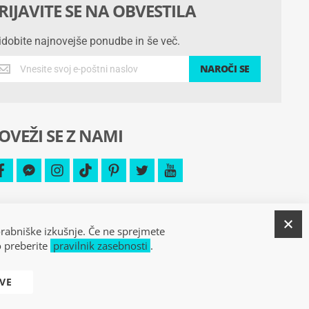
RIJAVITE SE NA OBVESTILA
idobite najnovejše ponudbe in še več.
idobite
NAROČI SE
jnovejše
nudbe
OVEŽI SE Z NAMI
č.
facebook
facebook-
instagram
tiktok
pinterest
twitter
youtube
messenger
Z
orabniške izkušnje. Če ne sprejmete
o preberite
pravilnik zasebnosti
.
VE