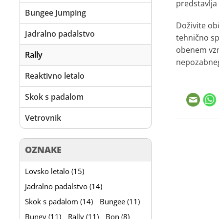
predstavlja
Bungee Jumping
Doživite o
Jadralno padalstvo
tehnično sp
obenem vzne
Rally
nepozabnega
Reaktivno letalo
Skok s padalom
Vetrovnik
OZNAKE
Lovsko letalo (15)
Jadralno padalstvo (14)
Skok s padalom (14)
Bungee (11)
Bungy (11)
Rally (11)
Bon (8)