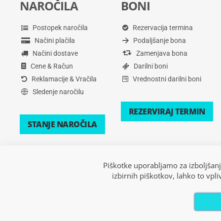
NAROČILA
BONI
Postopek naročila
Rezervacija termina
Načini plačila
Podaljšanje bona
Načini dostave
Zamenjava bona
Cene & Račun
Darilni boni
Reklamacije & Vračila
Vrednostni darilni boni
Sledenje naročilu
REZERVIRAJ TERMIN
STANJE NAROČILA
Piškotke uporabljamo za izboljšanj
izbirnih piškotkov, lahko to vpl
Copyright © 2026 Xsport. Vse pravice pridržane.
Pogoji poslovanja
|
Pravilnik zasebnosti