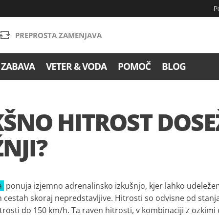
Po
PREPROSTA ZAMENJAVA
 ZABAVA
VETER & VODA
POMOČ
BLOG
ŠNO HITROST DOSE
NJI?
a
ponuja izjemno adrenalinsko izkušnjo, kjer lahko udeležen
h cestah skoraj nepredstavljive. Hitrosti so odvisne od stanj
trosti do 150 km/h. Ta raven hitrosti, v kombinaciji z ozkimi