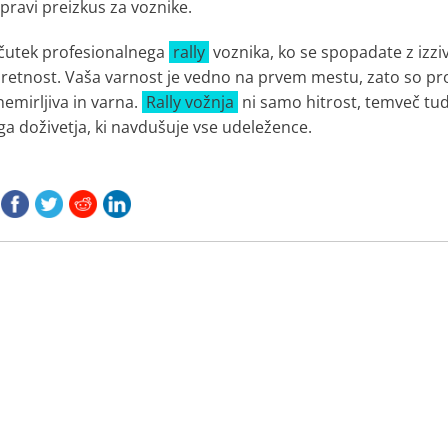
 pravi preizkus za voznike.
bčutek profesionalnega
rally
voznika, ko se spopadate z izzivi
retnost. Vaša varnost je vedno na prvem mestu, zato so prog
mirljiva in varna.
Rally vožnja
ni samo hitrost, temveč tudi
 doživetja, ki navdušuje vse udeležence.