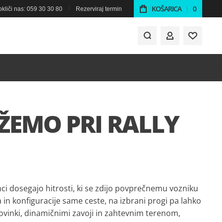
KOŠARICA
0
kliči nas: 059 30 30 80
Rezerviraj termin
MOJ RAČUN
ŽEMO PRI RALLY
ci dosegajo hitrosti, ki se zdijo povprečnemu vozniku
a in konfiguracije same ceste, na izbrani progi pa lahko
 ovinki, dinamičnimi zavoji in zahtevnim terenom,