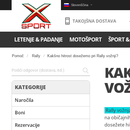
Slovenščina
TAKOJŠNA DOSTAVA
LETENJE & PADANJE
MOTOŠPORT
ŠPORT &
Pomoč
Rally
Kakšno hitrost dosežemo pri Rally vožnji?
KAK
VOŽ
KATEGORIJE
Naročila
Rally vožnj
Boni
na običajni
dosežete hi
Rezervacije