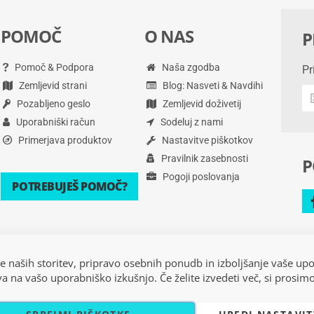
POMOČ
O NAS
P
Pomoč & Podpora
Naša zgodba
Pr
Zemljevid strani
Blog: Nasveti & Navdihi
Pr
Pozabljeno geslo
Zemljevid doživetij
na
po
Uporabniški račun
Sodeluj z nami
in
Primerjava produktov
Nastavitve piškotkov
še
Pravilnik zasebnosti
P
ve
Pogoji poslovanja
POTREBUJEŠ POMOČ?
e naših storitev, pripravo osebnih ponudb in izboljšanje vaše up
iva na vašo uporabniško izkušnjo. Če želite izvedeti več, si prosim