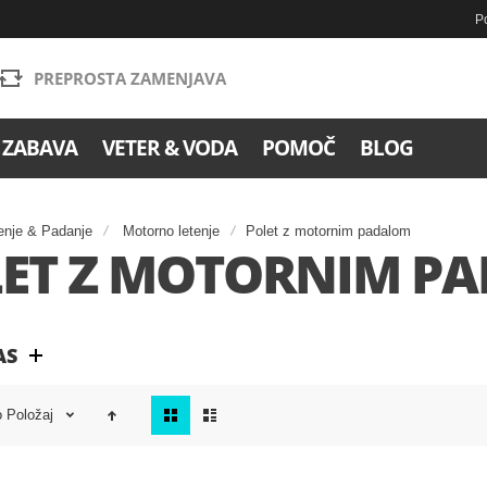
Po
PREPROSTA ZAMENJAVA
 ZABAVA
VETER & VODA
POMOČ
BLOG
enje & Padanje
Motorno letenje
Polet z motornim padalom
ET Z MOTORNIM P
AS
Poglej
o
Položaj
kot