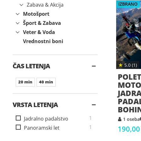
IZBRANO
Zabava & Akcija
Motošport
Šport & Zabava
Veter & Voda
Vrednostni boni
ČAS LETENJA
★
5.0 (1)
POLET
20 min
40 min
MOTO
JADR
PADA
VRSTA LETENJA
BOHI
izdelek
1
Jadralno padalstvo
1 oseba
izdelek
1
190,00
Panoramski let