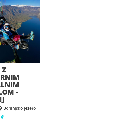
 Z
RNIM
ALNIM
LOM -
NJ
Bohinjsko jezero
 €