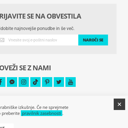
RIJAVITE SE NA OBVESTILA
idobite najnovejše ponudbe in še več.
idobite
NAROČI SE
jnovejše
nudbe
OVEŽI SE Z NAMI
č.
facebook
facebook-
instagram
tiktok
pinterest
twitter
youtube
messenger
Z
orabniške izkušnje. Če ne sprejmete
o preberite
pravilnik zasebnosti
.