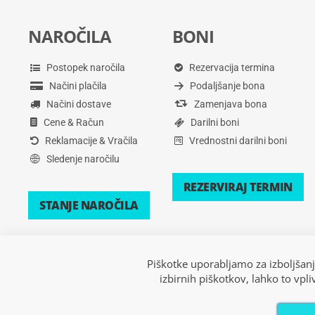
NAROČILA
BONI
Postopek naročila
Rezervacija termina
Načini plačila
Podaljšanje bona
Načini dostave
Zamenjava bona
Cene & Račun
Darilni boni
Reklamacije & Vračila
Vrednostni darilni boni
Sledenje naročilu
REZERVIRAJ TERMIN
STANJE NAROČILA
Piškotke uporabljamo za izboljšanj
izbirnih piškotkov, lahko to vpl
Copyright © 2026 Xsport. Vse pravice pridržane.