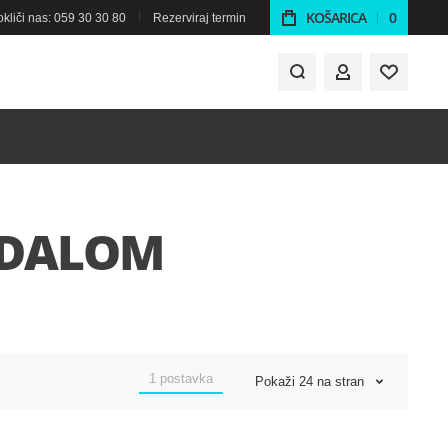
KOŠARICA
0
kliči nas: 059 30 30 80
Rezerviraj termin
MOJ RAČUN
ADALOM
1
postavka
Pokaži
24
na stran