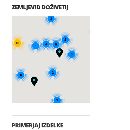
ZEMLJEVID DOŽIVETIJ
3
7
2
10
3
5
4
3
2
8
9
PRIMERJAJ IZDELKE