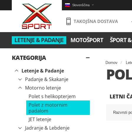
Slovenščina
TAKOJŠNA DOSTAVA
LETENJE & PADANJE
MOTOŠPORT
ŠPORT &
KATEGORIJA
Domov
Let
POL
Letenje & Padanje
Padanje & Skakanje
Motorno letenje
LETNI Č
Polet s helikopterjem
Polet z motornim
padalom
Razvrsti p
JET letenje
Jadranje & Lebdenje