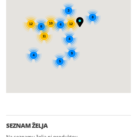
3
8
10
12
12
4
6
11
4
9
4
5
SEZNAM ŽELJA
Na seznamu želja ni produktov.