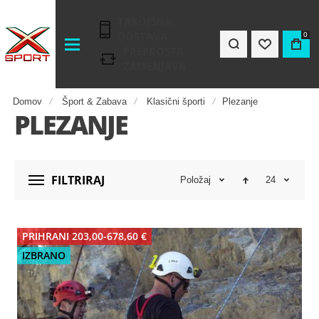
TAKOJŠNA
DOSTAVA
0
PREPROSTA
ZAMENJAVA
Domov
Šport & Zabava
Klasični športi
Plezanje
PLEZANJE
FILTRIRAJ
Položaj
24
PRIHRANI 203,00-678,60 €
IZBRANO