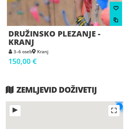
DRUŽINSKO PLEZANJE -
KRANJ
3–6 oseb
Kranj
150,00 €
ZEMLJEVID DOŽIVETIJ
4
⛶
◀