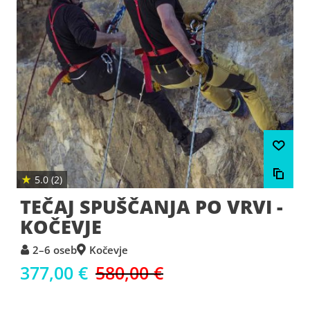
★
5.0 (2)
TEČAJ SPUŠČANJA PO VRVI -
KOČEVJE
2–6 oseb
Kočevje
377,00 €
580,00 €