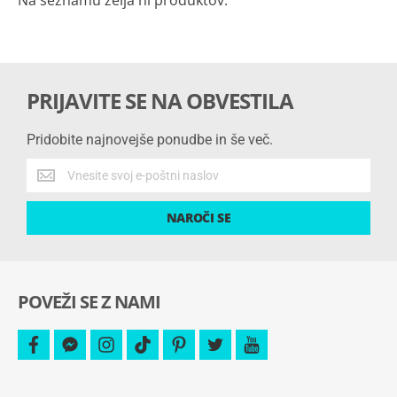
PRIJAVITE SE NA OBVESTILA
Pridobite najnovejše ponudbe in še več.
Pridobite
najnovejše
ponudbe
NAROČI SE
in
še
več.
POVEŽI SE Z NAMI
facebook
facebook-
instagram
tiktok
pinterest
twitter
youtube
messenger