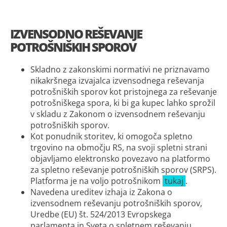
IZVENSODNO REŠEVANJE
POTROŠNIŠKIH SPOROV
Skladno z zakonskimi normativi ne priznavamo
nikakršnega izvajalca izvensodnega reševanja
potrošniških sporov kot pristojnega za reševanje
potrošniškega spora, ki bi ga kupec lahko sprožil
v skladu z Zakonom o izvensodnem reševanju
potrošniških sporov.
Kot ponudnik storitev, ki omogoča spletno
trgovino na območju RS, na svoji spletni strani
objavljamo elektronsko povezavo na platformo
za spletno reševanje potrošniških sporov (SRPS).
Platforma je na voljo potrošnikom
tukaj
.
Navedena ureditev izhaja iz Zakona o
izvensodnem reševanju potrošniških sporov,
Uredbe (EU) št. 524/2013 Evropskega
parlamenta in Sveta o spletnem reševanju