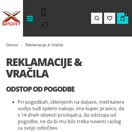
TAKOJŠNA
DOSTAVA
0
PREPROSTA
ZAMENJAVA
Domov
Reklamacije & Vračila
REKLAMACIJE &
VRAČILA
ODSTOP OD POGODBE
Pri pogodbah, sklenjenih na daljavo, med katere
sodijo tudi spletni nakupi, ima kupec pravico, da
v 14 dneh obvesti prodajalca, da odstopa od
pogodbe, ne da bi mu bilo treba navesti razlog
za svojo odločitev.