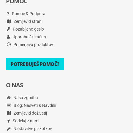
POMOČ
Pomoč & Podpora
Zemljevid strani
Pozabljeno geslo
Uporabniški račun
Primerjava produktov
POTREBUJEŠ POMOČ?
O NAS
Naša zgodba
Blog: Nasveti & Navdihi
Zemljevid doživetij
Sodeluj z nami
Nastavitve piškotkov