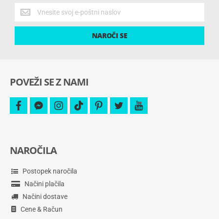
Pridobite
najnovejše
ponudbe
NAROČI SE
in
še
več.
POVEŽI SE Z NAMI
facebook
facebook-
instagram
tiktok
pinterest
twitter
youtube
messenger
NAROČILA
Postopek naročila
Načini plačila
Načini dostave
Cene & Račun