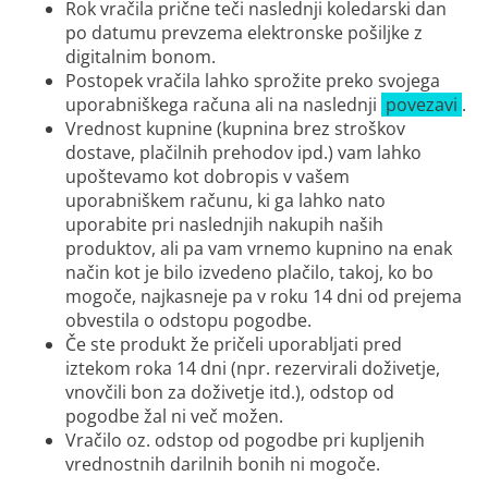
Rok vračila prične teči naslednji koledarski dan
po datumu prevzema elektronske pošiljke z
digitalnim bonom.
Postopek vračila lahko sprožite preko svojega
uporabniškega računa ali na naslednji
povezavi
.
Vrednost kupnine (kupnina brez stroškov
dostave, plačilnih prehodov ipd.) vam lahko
upoštevamo kot dobropis v vašem
uporabniškem računu, ki ga lahko nato
uporabite pri naslednjih nakupih naših
produktov, ali pa vam vrnemo kupnino na enak
način kot je bilo izvedeno plačilo, takoj, ko bo
mogoče, najkasneje pa v roku 14 dni od prejema
obvestila o odstopu pogodbe.
Če ste produkt že pričeli uporabljati pred
iztekom roka 14 dni (npr. rezervirali doživetje,
vnovčili bon za doživetje itd.), odstop od
pogodbe žal ni več možen.
Vračilo oz. odstop od pogodbe pri kupljenih
vrednostnih darilnih bonih ni mogoče.