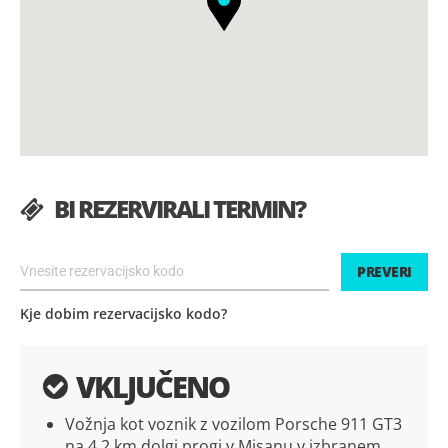
BI REZERVIRALI TERMIN?
PREVERI
Kje dobim rezervacijsko kodo?
VKLJUČENO
Vožnja kot voznik z vozilom Porsche 911 GT3
na 4,2 km dolgi progi v Misanu v izbranem