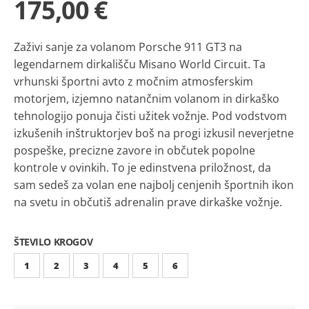
175,00 €
Zaživi sanje za volanom Porsche 911 GT3 na
legendarnem dirkališču Misano World Circuit. Ta
vrhunski športni avto z močnim atmosferskim
motorjem, izjemno natančnim volanom in dirkaško
tehnologijo ponuja čisti užitek vožnje. Pod vodstvom
izkušenih inštruktorjev boš na progi izkusil neverjetne
pospeške, precizne zavore in občutek popolne
kontrole v ovinkih. To je edinstvena priložnost, da
sam sedeš za volan ene najbolj cenjenih športnih ikon
na svetu in občutiš adrenalin prave dirkaške vožnje.
ŠTEVILO KROGOV
1
2
3
4
5
6