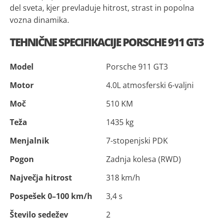
del sveta, kjer prevladuje hitrost, strast in popolna
vozna dinamika.
TEHNIČNE SPECIFIKACIJE PORSCHE 911 GT3
Model
Porsche 911 GT3
Motor
4.0L atmosferski 6-valjni
Moč
510 KM
Teža
1435 kg
Menjalnik
7-stopenjski PDK
Pogon
Zadnja kolesa (RWD)
Največja hitrost
318 km/h
Pospešek 0–100 km/h
3,4 s
Število sedežev
2