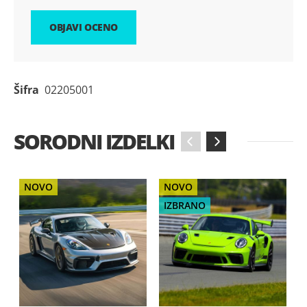
OBJAVI OCENO
Šifra
02205001
SORODNI IZDELKI
‹
›
NOVO
NOVO
IZBRANO