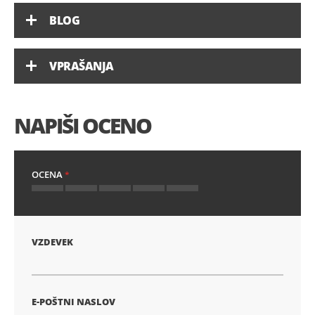
BLOG
VPRAŠANJA
NAPIŠI OCENO
OCENA
1
2
3
4
5
star
stars
stars
stars
stars
VZDEVEK
E-POŠTNI NASLOV