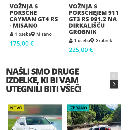
VOŽNJA S
VOŽNJA S
PORSCHE
PORSCHEJEM 911
CAYMAN GT4 RS
GT3 RS 991.2 NA
- MISANO
DIRKALIŠČU
GROBNIK
1 oseba
Misano
1 oseba
Grobnik
175,00 €
225,00 €
NAŠLI SMO DRUGE
‹
IZDELKE, KI BI VAM
›
UTEGNILI BITI VŠEČ!
NOVO
IZBRANO