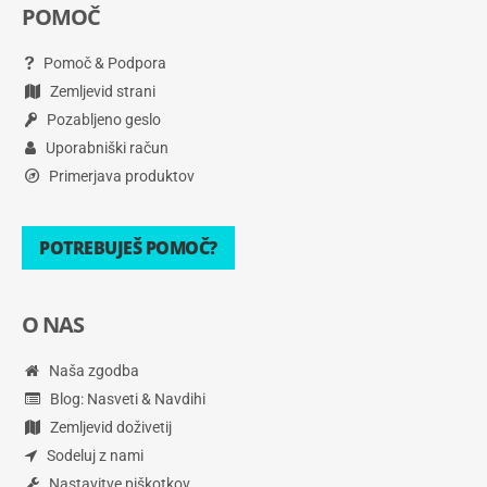
POMOČ
Pomoč & Podpora
Zemljevid strani
Pozabljeno geslo
Uporabniški račun
Primerjava produktov
POTREBUJEŠ POMOČ?
O NAS
Naša zgodba
Blog: Nasveti & Navdihi
Zemljevid doživetij
Sodeluj z nami
Nastavitve piškotkov