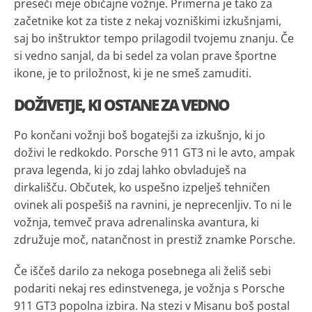
preseči meje običajne vožnje. Primerna je tako za
začetnike kot za tiste z nekaj vozniškimi izkušnjami,
saj bo inštruktor tempo prilagodil tvojemu znanju. Če
si vedno sanjal, da bi sedel za volan prave športne
ikone, je to priložnost, ki je ne smeš zamuditi.
DOŽIVETJE, KI OSTANE ZA VEDNO
Po končani vožnji boš bogatejši za izkušnjo, ki jo
doživi le redkokdo. Porsche 911 GT3 ni le avto, ampak
prava legenda, ki jo zdaj lahko obvladuješ na
dirkališču. Občutek, ko uspešno izpelješ tehničen
ovinek ali pospešiš na ravnini, je neprecenljiv. To ni le
vožnja, temveč prava adrenalinska avantura, ki
združuje moč, natančnost in prestiž znamke Porsche.
Če iščeš darilo za nekoga posebnega ali želiš sebi
podariti nekaj res edinstvenega, je vožnja s Porsche
911 GT3 popolna izbira. Na stezi v Misanu boš postal