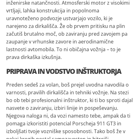
inženirske natančnosti. Atmosferski motor z visokimi
vrtljaji, lahka konstrukcija in popolnoma
uravnoteženo podvozje ustvarjajo vozilo, ki je
narejeno za dirkališča. Že ob prvem pritisku na plin
začutiš brutalno moč, ob zaviranju pred zavojem pa
zaupanje v vrhunske zavore in aerodinamične
lastnosti avtomobila. To ni običajna vožnja – to je
prava dirkaška izkušnja.
PRIPRAVA IN VODSTVO INŠTRUKTORJA
Preden sedeš za volan, boš prejel uvodna navodila o
varnosti, pravilih dirkališča in tehniki vožnje. Na stezi
bo ob tebi profesionalni inštruktor, ki ti bo sproti dajal
nasvete o zaviranju, izbiri linije in pospeševanju.
Njegova naloga ni, da vozi namesto tebe, ampak da ti
pomaga izkoristiti potencial Porscheja 911 GT3 in
izboljšati tvoje vozniške sposobnosti. Tako boš že v
nekaj krogih postal samozavesten in hitrejši.