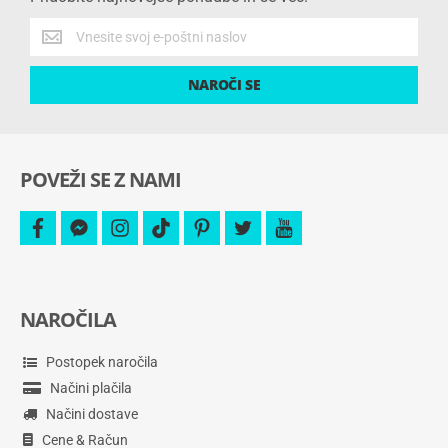
Pridobite
najnovejše
ponudbe
NAROČI SE
in
še
več.
POVEŽI SE Z NAMI
facebook
facebook-
instagram
tiktok
pinterest
twitter
youtube
messenger
NAROČILA
Postopek naročila
Načini plačila
Načini dostave
Cene & Račun