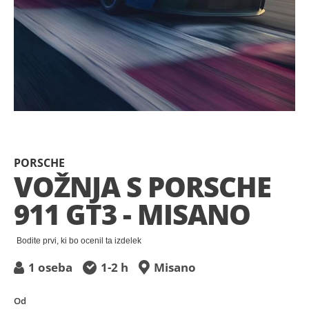
Pojdi
na
začetek
PORSCHE
galerije
VOŽNJA S PORSCHE
slik
911 GT3 - MISANO
Bodite prvi, ki bo ocenil ta izdelek
1 oseba
1-2 h
Misano
Od