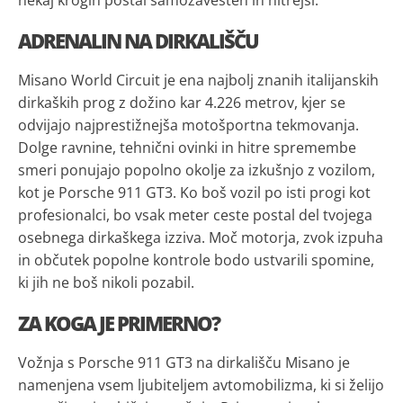
ADRENALIN NA DIRKALIŠČU
Misano World Circuit je ena najbolj znanih italijanskih
dirkaških prog z dožino kar 4.226 metrov, kjer se
odvijajo najprestižnejša motošportna tekmovanja.
Dolge ravnine, tehnični ovinki in hitre spremembe
smeri ponujajo popolno okolje za izkušnjo z vozilom,
kot je Porsche 911 GT3. Ko boš vozil po isti progi kot
profesionalci, bo vsak meter ceste postal del tvojega
osebnega dirkaškega izziva. Moč motorja, zvok izpuha
in občutek popolne kontrole bodo ustvarili spomine,
ki jih ne boš nikoli pozabil.
ZA KOGA JE PRIMERNO?
Vožnja s Porsche 911 GT3 na dirkališču Misano je
namenjena vsem ljubiteljem avtomobilizma, ki si želijo