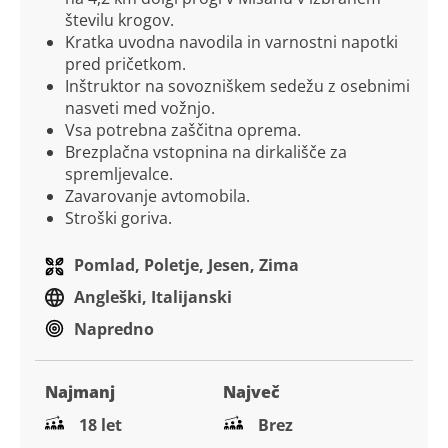
številu krogov.
Kratka uvodna navodila in varnostni napotki
pred pričetkom.
Inštruktor na sovozniškem sedežu z osebnimi
nasveti med vožnjo.
Vsa potrebna zaščitna oprema.
Brezplačna vstopnina na dirkališče za
spremljevalce.
Zavarovanje avtomobila.
Stroški goriva.
Pomlad, Poletje, Jesen, Zima
Angleški, Italijanski
Napredno
Najmanj
Največ
18 let
Brez