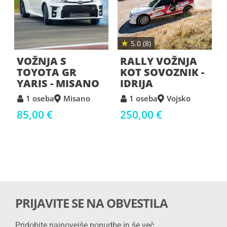
★
5.0 (8)
VOŽNJA S
RALLY VOŽNJA
TOYOTA GR
KOT SOVOZNIK -
YARIS - MISANO
IDRIJA
1 oseba
Misano
1 oseba
Vojsko
85,00 €
250,00 €
PRIJAVITE SE NA OBVESTILA
Pridobite najnovejše ponudbe in še več.