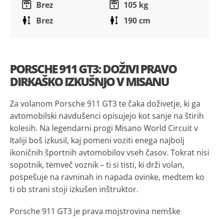
Brez
105 kg
Brez
190 cm
PORSCHE 911 GT3: DOŽIVI PRAVO
DIRKAŠKO IZKUŠNJO V MISANU
Za volanom Porsche 911 GT3 te čaka doživetje, ki ga
avtomobilski navdušenci opisujejo kot sanje na štirih
kolesih. Na legendarni progi Misano World Circuit v
Italiji boš izkusil, kaj pomeni voziti enega najbolj
ikoničnih športnih avtomobilov vseh časov. Tokrat nisi
sopotnik, temveč voznik – ti si tisti, ki drži volan,
pospešuje na ravninah in napada ovinke, medtem ko
ti ob strani stoji izkušen inštruktor.
Porsche 911 GT3 je prava mojstrovina nemške