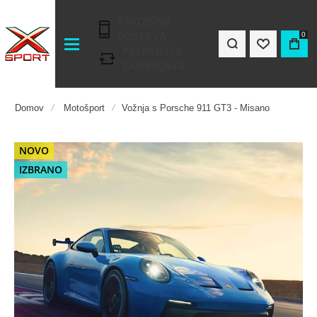
TAKOJŠNA
DOSTAVA
0
PREPROSTA
ZAMENJAVA
Domov
Motošport
Vožnja s Porsche 911 GT3 - Misano
Pojdi
NOVO
na
IZBRANO
konec
galerije
slik