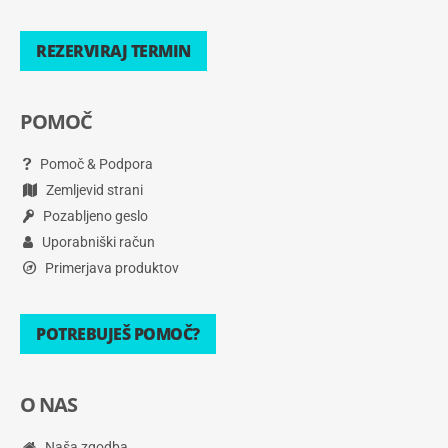
REZERVIRAJ TERMIN
POMOČ
Pomoč & Podpora
Zemljevid strani
Pozabljeno geslo
Uporabniški račun
Primerjava produktov
POTREBUJEŠ POMOČ?
O NAS
Naša zgodba