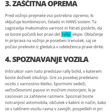
3. ZAŠČITNA OPREMA
Pred vožnjo prejmete vso potrebno opremo, ki
vključuje kombinezon, čelado in HANS sistem. Ta
zagotavlja maksimalno varnost in hkrati poskrbi, da
se boste počutili kot pravi del
rally
ekipe. Oblačenje
in priprava na vožnjo je poseben trenutek, saj se
počasi prelevite iz gledalca v udeleženca prave dirke.
4. SPOZNAVANJE VOZILA
Inštruktor vam nato predstavi rally bolid, v katerem
boste doživeli izkušnjo. Gre za posebej predelano
vozilo z varnostno kletko, športnimi sedeži,
večtočkovnimi pasovi in močnim motorjem, ki je
zasnovan za zahtevne razmere. Spoznali boste
notranjost avtomobila, občutek v kabini in način, kako
se v takšnem vozilu ravna v zavojih, pospeških in pri