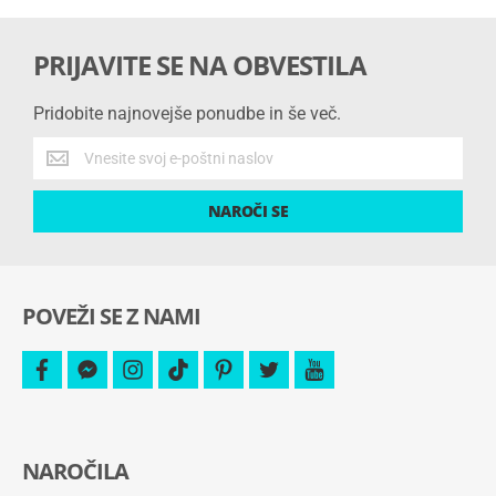
PRIJAVITE SE NA OBVESTILA
Pridobite najnovejše ponudbe in še več.
Pridobite
najnovejše
ponudbe
NAROČI SE
in
še
več.
POVEŽI SE Z NAMI
facebook
facebook-
instagram
tiktok
pinterest
twitter
youtube
messenger
NAROČILA