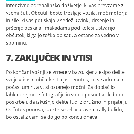
intenzivno adrenalinsko doživetje, ki vas prevzame z
vsemi čuti. Občutili boste tresljaje vozila, moč motorja
in sile, ki vas potiskajo v sedež. Ovinki, drsenje in
pršenje peska ali makadama pod kolesi ustvarijo
občutek, ki ga je težko opisati, a ostane za vedno v
spominu.
7. ZAKLJUČEK IN VTISI
Po končani vožnji se vrnete v bazo, kjer z ekipo delite
svoje vtise in občutke. To je trenutek, ko se adrenalin
počasi umiri, a vtisi ostanejo močni. Za doplačilo
lahko prejmete fotografije in video posnetke, ki bodo
poskrbeli, da izkušnjo delite tudi z družino in prijatelji.
Občutek ponosa, da ste sedeli v pravem rally bolidu,
bo ostal z vami še dolgo po koncu dneva.