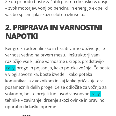
Že ob prihodu boste začutili pristno dirkaško vzdušje
– zvok motorjev, vonj po bencinu in energijo ekipe, ki
vas bo spremljala skozi celotno izkušnjo..
2. PRIPRAVA IN VARNOSTNI
NAPOTKI
Ker gre za adrenalinsko in hkrati varno doživetje, je
varnost vedno na prvem mestu. Inštruktorji vam
razložijo vse ključne varnostne ukrepe, predstavijo
rally
progo in pojasnijo, kako poteka vožnja. Če boste
v vlogi sovoznika, boste izvedeli, kako poteka
komunikacija z voznikom in kaj lahko pričakujete v
posameznih delih proge. Če se odločite za vožnjo za
volanom, boste prejeli tudi uvod v osnovne
rally
tehnike – zaviranje, drsenje skozi ovinke in pravilno
uporabo dirkaške opreme.