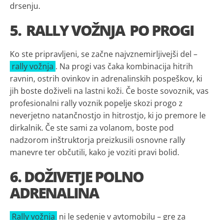
drsenju.
5.
RALLY VOŽNJA
PO PROGI
Ko ste pripravljeni, se začne najvznemirljivejši del –
rally vožnja
. Na progi vas čaka kombinacija hitrih
ravnin, ostrih ovinkov in adrenalinskih pospeškov, ki
jih boste doživeli na lastni koži. Če boste sovoznik, vas
profesionalni rally voznik popelje skozi progo z
neverjetno natančnostjo in hitrostjo, ki jo premore le
dirkalnik. Če ste sami za volanom, boste pod
nadzorom inštruktorja preizkusili osnovne rally
manevre ter občutili, kako je voziti pravi bolid.
6. DOŽIVETJE POLNO
ADRENALINA
Rally vožnja
ni le sedenje v avtomobilu – gre za