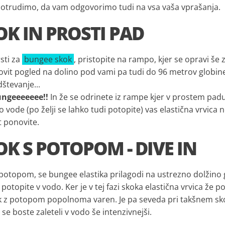
otrudimo, da vam odgovorimo tudi na vsa vaša vprašanja.
KOK IN PROSTI PAD
sti za
bungee skok
, pristopite na rampo, kjer se opravi še
ovit pogled na dolino pod vami pa tudi do 96 metrov globine. 
števanje...
 Bungeeeeeee!!
In že se odrinete iz rampe kjer v prostem padu 
 vode (po želji se lahko tudi potopite) vas elastična vrvica ne
t ponovite.
KOK S POTOPOM - DIVE IN
 potopom, se bungee elastika prilagodi na ustrezno dolžino g
potopite v vodo. Ker je v tej fazi skoka elastična vrvica že po
 z potopom popolnoma varen. Je pa seveda pri takšnem skok
se boste zaleteli v vodo še intenzivnejši.