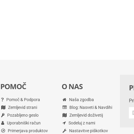
POMOČ
O NAS
P
Pomoč & Podpora
Naša zgodba
Pr
Zemljevid strani
Blog: Nasveti & Navdihi
Pr
Pozabljeno geslo
Zemljevid doživetij
na
po
Uporabniški račun
Sodeluj z nami
in
Primerjava produktov
Nastavitve piškotkov