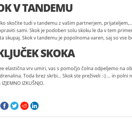
KOK V TANDEMU
hko skočite tudi v tandemu z vašim partnerjem, prijateljem,..
 opraviti sami. Skok je podoben solu skoku le da v tem primer
ta skupaj. Skok v tandemu je popolnoma varen, saj so vse 
AKLJUČEK SKOKA
e elastična vrv umiri, vas s pomočjo čolna odpeljemo na oba
renalina. Toda brez skrbi... Skok ste preživeli :-) ... in poln
a IZJEMNO IZKUŠNJO.