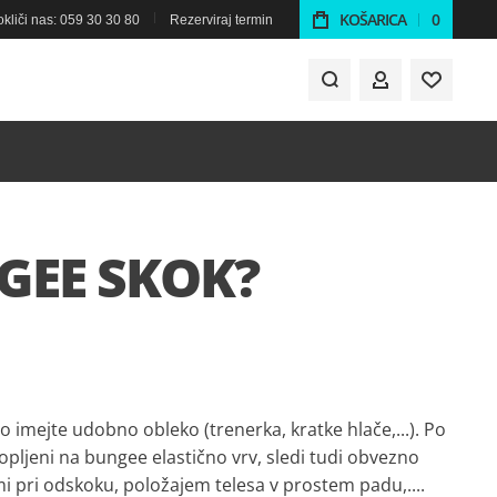
KOŠARICA
0
kliči nas: 059 30 30 80
Rezerviraj termin
MOJ RAČUN
GEE SKOK?
ejte udobno obleko (trenerka, kratke hlače,...). Po
pljeni na bungee elastično vrv, sledi tudi obvezno
 pri odskoku, položajem telesa v prostem padu,....