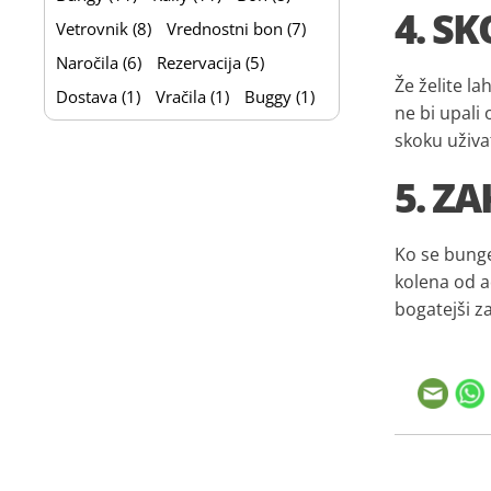
4. S
Vetrovnik (8)
Vrednostni bon (7)
Naročila (6)
Rezervacija (5)
Že želite la
Dostava (1)
Vračila (1)
Buggy (1)
ne bi upali
skoku uživa
5. Z
Ko se bunge
kolena od ad
bogatejši z