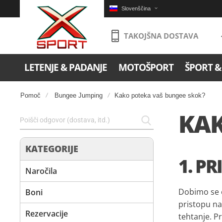
Slovenščina
TAKOJŠNA DOSTAVA
LETENJE & PADANJE
MOTOŠPORT
ŠPORT &
Pomoč
Bungee Jumping
Kako poteka vaš bungee skok?
KAK
KATEGORIJE
1. P
Naročila
Dobimo se o
Boni
pristopu na
Rezervacije
tehtanje. P