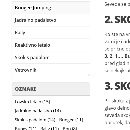
Seveda se p
Bungee Jumping
2. S
Jadralno padalstvo
Rally
Ko ste na vr
vami je čud
Reaktivno letalo
se prične od
3, 2, 1,...
Skok s padalom
pred gladino
Vetrovnik
še nekajkra
3. S
OZNAKE
Pri skoku z
Lovsko letalo (15)
glavo delno 
Jadralno padalstvo (14)
seveda skok
Skok s padalom (14)
Bungee (11)
občutek, da 
Bungy (11)
Rally (11)
Bon (8)