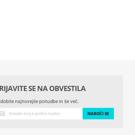
RIJAVITE SE NA OBVESTILA
idobite najnovejše ponudbe in še več.
idobite
NAROČI SE
jnovejše
nudbe