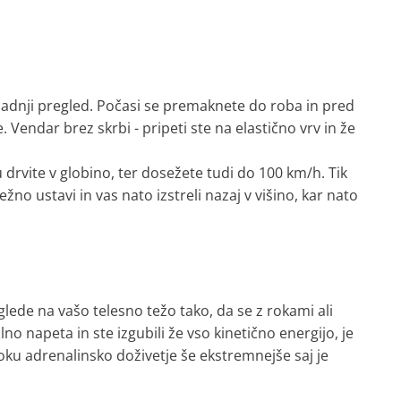
 zadnji pregled. Počasi se premaknete do roba in pred
Vendar brez skrbi - pripeti ste na elastično vrv in že
drvite v globino, ter dosežete tudi do 100 km/h. Tik
žno ustavi in vas nato izstreli nazaj v višino, kar nato
lede na vašo telesno težo tako, da se z rokami ali
lno napeta in ste izgubili že vso kinetično energijo, je
u adrenalinsko doživetje še ekstremnejše saj je