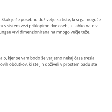
. Skok je še posebno doživetje za tiste, ki si ga mogoče
u v sistem vezi priklopimo dve osebi, ki lahko nato v
bungee vrvi dimenzionirana na mnogo večje teže.
lo, kjer se vam bodo še verjetno nekaj časa tresla
i novih občutkov, ki ste jih doživeli v prostem padu ste