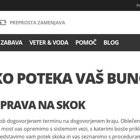
Po
PREPROSTA ZAMENJAVA
 ZABAVA
VETER & VODA
POMOČ
BLOG
O POTEKA VAŠ BUN
RIPRAVA NA SKOK
b dogovorjenem terminu na dogovorjenem kraju. Oblečeno im
 most vas opremimo s sistemom vezi, s katerimi boste priklo
redstavimo vam potek skoka in vas seznanimo s procedurami