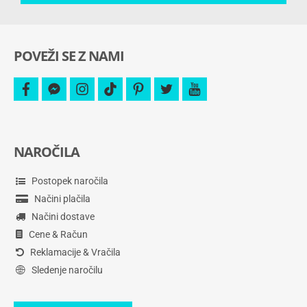
še
več.
POVEŽI SE Z NAMI
facebook
facebook-
instagram
tiktok
pinterest
twitter
youtube
messenger
NAROČILA
Postopek naročila
Načini plačila
Načini dostave
Cene & Račun
Reklamacije & Vračila
Sledenje naročilu