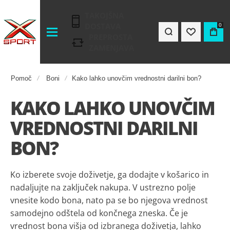
TAKOJŠNA
DOSTAVA
0
PREPROSTA
ZAMENJAVA
Pomoč
Boni
Kako lahko unovčim vrednostni darilni bon?
KAKO LAHKO UNOVČIM
VREDNOSTNI DARILNI
BON?
Ko izberete svoje doživetje, ga dodajte v košarico in
nadaljujte na zaključek nakupa. V ustrezno polje
vnesite kodo bona, nato pa se bo njegova vrednost
samodejno odštela od končnega zneska. Če je
vrednost bona višja od izbranega doživetja, lahko