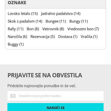
OZNAKE
Lovsko letalo (15)
Jadralno padalstvo (14)
Skok s padalom (14)
Bungee (11)
Bungy (11)
Rally (11)
Bon (8)
Vetrovnik (8)
Vrednostni bon (7)
Naročila (6)
Rezervacija (5)
Dostava (1)
Vračila (1)
Buggy (1)
PRIJAVITE SE NA OBVESTILA
Pridobite najnovejše ponudbe in še več.
Pridobite
najnovejše
ponudbe
NAROČI SE
in