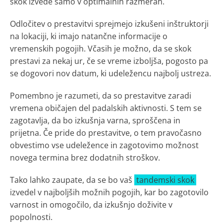
skok izvede samo v optimalnih razmerah.
Odločitev o prestavitvi sprejmejo izkušeni inštruktorji
na lokaciji, ki imajo natančne informacije o
vremenskih pogojih. Včasih je možno, da se skok
prestavi za nekaj ur, če se vreme izboljša, pogosto pa
se dogovori nov datum, ki udeležencu najbolj ustreza.
Pomembno je razumeti, da so prestavitve zaradi
vremena običajen del padalskih aktivnosti. S tem se
zagotavlja, da bo izkušnja varna, sproščena in
prijetna. Če pride do prestavitve, o tem pravočasno
obvestimo vse udeležence in zagotovimo možnost
novega termina brez dodatnih stroškov.
Tako lahko zaupate, da se bo vaš
tandemski skok
izvedel v najboljših možnih pogojih, kar bo zagotovilo
varnost in omogočilo, da izkušnjo doživite v
popolnosti.