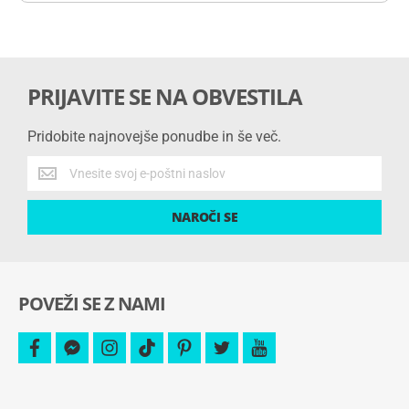
PRIJAVITE SE NA OBVESTILA
Pridobite najnovejše ponudbe in še več.
Pridobite
najnovejše
ponudbe
NAROČI SE
in
še
več.
POVEŽI SE Z NAMI
facebook
facebook-
instagram
tiktok
pinterest
twitter
youtube
messenger