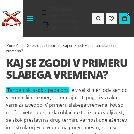
TAKOJŠNA
DOSTAVA
0
PREPROSTA
ZAMENJAVA
Pomoč
Skok s padalom
Kaj se zgodi v primeru slabega
vremena?
KAJ SE ZGODI V PRIMERU
SLABEGA VREMENA?
Tandemski skok s padalom
je v veliki meri odvisen od
vremenskih razmer, saj morajo biti pogoji v zraku
varni za izvedbo. V primeru slabega vremena, kot so
močan veter, dež, nizka oblačnost ali slaba vidljivost,
se skok prestavi na drug termin. Varnost udeležencev
in inštruktorjev je vedno na prvem mestu, zato se