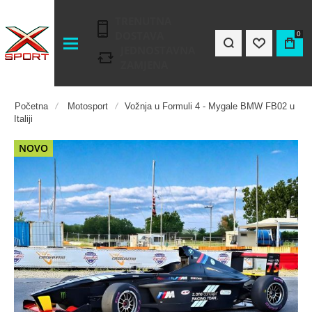
TRENUTNA
DOSTAVA
0
JEDNOSTAVNA
ZAMJENA
Početna
Motosport
Vožnja u Formuli 4 - Mygale BMW FB02 u
Italiji
Preskočite
NOVO
na
kraj
galerije
slika