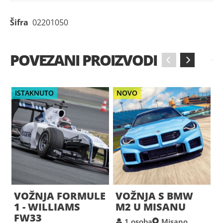
Šifra
02201050
POVEZANI PROIZVODI
‹
›
ISTAKNUTO
NOVO
VOŽNJA FORMULE
VOŽNJA S BMW
1 - WILLIAMS
M2 U MISANU
FW33
1 osoba
Misano