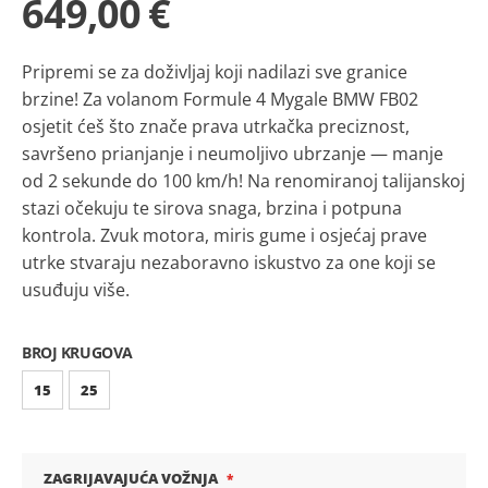
649,00 €
Pripremi se za doživljaj koji nadilazi sve granice
brzine! Za volanom Formule 4 Mygale BMW FB02
osjetit ćeš što znače prava utrkačka preciznost,
savršeno prianjanje i neumoljivo ubrzanje — manje
od 2 sekunde do 100 km/h! Na renomiranoj talijanskoj
stazi očekuju te sirova snaga, brzina i potpuna
kontrola. Zvuk motora, miris gume i osjećaj prave
utrke stvaraju nezaboravno iskustvo za one koji se
usuđuju više.
BROJ KRUGOVA
15
25
ZAGRIJAVAJUĆA VOŽNJA