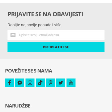
PRIJAVITE SE NA OBAVIJESTI
Dobijte najnovije ponude i više.
Dobijte
najnovije
ponude
PRETPLATITE SE
i
više.
POVEŽITE SE S NAMA
facebook
facebook-
instagram
tiktok
pinterest
twitter
youtube
messenger
NARUDŽBE