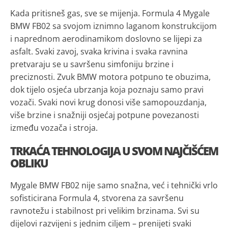
Kada pritisneš gas, sve se mijenja. Formula 4 Mygale
BMW FB02 sa svojom iznimno laganom konstrukcijom
i naprednom aerodinamikom doslovno se lijepi za
asfalt. Svaki zavoj, svaka krivina i svaka ravnina
pretvaraju se u savršenu simfoniju brzine i
preciznosti. Zvuk BMW motora potpuno te obuzima,
dok tijelo osjeća ubrzanja koja poznaju samo pravi
vozači. Svaki novi krug donosi više samopouzdanja,
više brzine i snažniji osjećaj potpune povezanosti
između vozača i stroja.
TRKAĆA TEHNOLOGIJA U SVOM NAJČIŠĆEM
OBLIKU
Mygale BMW FB02 nije samo snažna, već i tehnički vrlo
sofisticirana Formula 4, stvorena za savršenu
ravnotežu i stabilnost pri velikim brzinama. Svi su
dijelovi razvijeni s jednim ciljem – prenijeti svaki