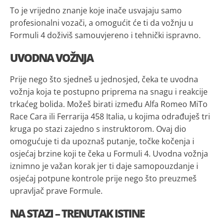
To je vrijedno znanje koje inače usvajaju samo
profesionalni vozači, a omogućit će ti da vožnju u
Formuli 4 doživiš samouvjereno i tehnički ispravno.
UVODNA VOŽNJA
Prije nego što sjedneš u jednosjed, čeka te uvodna
vožnja koja te postupno priprema na snagu i reakcije
trkaćeg bolida. Možeš birati između Alfa Romeo MiTo
Race Cara ili Ferrarija 458 Italia, u kojima odrađuješ tri
kruga po stazi zajedno s instruktorom. Ovaj dio
omogućuje ti da upoznaš putanje, točke kočenja i
osjećaj brzine koji te čeka u Formuli 4. Uvodna vožnja
iznimno je važan korak jer ti daje samopouzdanje i
osjećaj potpune kontrole prije nego što preuzmeš
upravljač prave Formule.
NA STAZI – TRENUTAK ISTINE