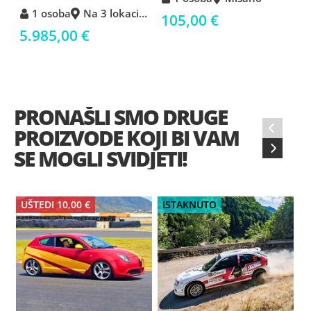
1 osoba
Na 3 lokacijama
105,00 €
5.985,00 €
1
PRONAŠLI SMO DRUGE
‹
PROIZVODE KOJI BI VAM
›
SE MOGLI SVIDJETI!
UŠTEDI 10,00 €
ISTAKNUTO
I