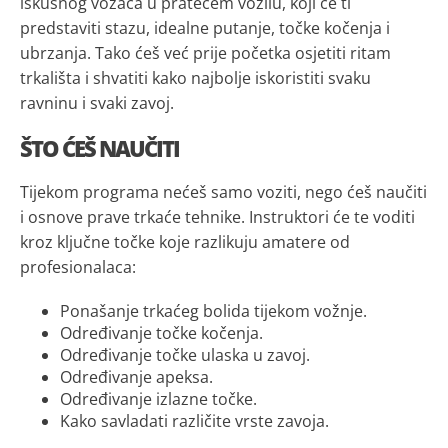
iskusnog vozača u pratećem vozilu, koji će ti
predstaviti stazu, idealne putanje, točke kočenja i
ubrzanja. Tako ćeš već prije početka osjetiti ritam
trkališta i shvatiti kako najbolje iskoristiti svaku
ravninu i svaki zavoj.
ŠTO ĆEŠ NAUČITI
Tijekom programa nećeš samo voziti, nego ćeš naučiti
i osnove prave trkaće tehnike. Instruktori će te voditi
kroz ključne točke koje razlikuju amatere od
profesionalaca:
Ponašanje trkaćeg bolida tijekom vožnje.
Određivanje točke kočenja.
Određivanje točke ulaska u zavoj.
Određivanje apeksa.
Određivanje izlazne točke.
Kako savladati različite vrste zavoja.