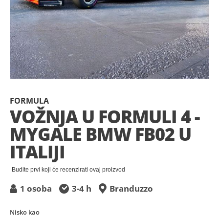
Preskočite
na
FORMULA
početak
VOŽNJA U FORMULI 4 -
galerije
MYGALE BMW FB02 U
slika
ITALIJI
Budite prvi koji će recenzirati ovaj proizvod
1 osoba
3-4 h
Branduzzo
Nisko kao