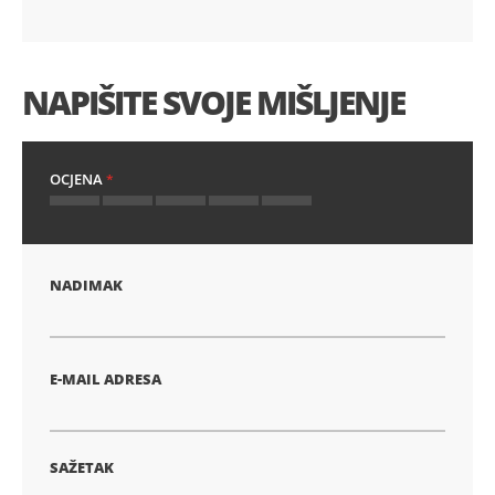
NAPIŠITE SVOJE MIŠLJENJE
OCJENA
1
2
3
4
5
zvijezda
zvijezde
zvijezde
zvijezde
zvijezde
NADIMAK
E-MAIL ADRESA
SAŽETAK