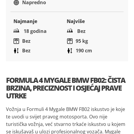
Napredno
Najmanje
Najviše
18 godina
Bez
Bez
95 kg
Bez
190 cm
FORMULA 4 MYGALE BMW FB02: ČISTA
BRZINA, PRECIZNOST I OSJEĆAJ PRAVE
UTRKE
Vožnja u Formuli 4 Mygale BMW FB02 iskustvo je koje
te uvodi u svijet pravog motosporta. Ovo nije
turistička vožnja, već stvarno trkaće iskustvo u kojem
se iskušavaš u ulozi profesionalnog vozača. Mygale