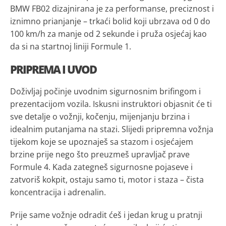
BMW FB02 dizajnirana je za performanse, preciznost i
iznimno prianjanje – trkaći bolid koji ubrzava od 0 do
100 km/h za manje od 2 sekunde i pruža osjećaj kao
da si na startnoj liniji Formule 1.
PRIPREMA I UVOD
Doživljaj počinje uvodnim sigurnosnim brifingom i
prezentacijom vozila. Iskusni instruktori objasnit će ti
sve detalje o vožnji, kočenju, mijenjanju brzina i
idealnim putanjama na stazi. Slijedi pripremna vožnja
tijekom koje se upoznaješ sa stazom i osjećajem
brzine prije nego što preuzmeš upravljač prave
Formule 4. Kada zategneš sigurnosne pojaseve i
zatvoriš kokpit, ostaju samo ti, motor i staza – čista
koncentracija i adrenalin.
Prije same vožnje odradit ćeš i jedan krug u pratnji