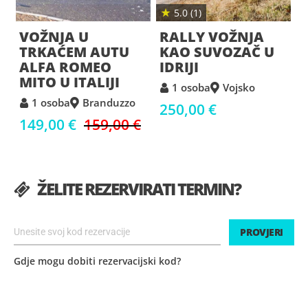
★
5.0 (1)
VOŽNJA U
RALLY VOŽNJA
TRKAĆEM AUTU
KAO SUVOZAČ U
ALFA ROMEO
IDRIJI
MITO U ITALIJI
1 osoba
Vojsko
1 osoba
Branduzzo
250,00 €
7
149,00 €
159,00 €
ŽELITE REZERVIRATI TERMIN?
PROVJERI
Gdje mogu dobiti rezervacijski kod?