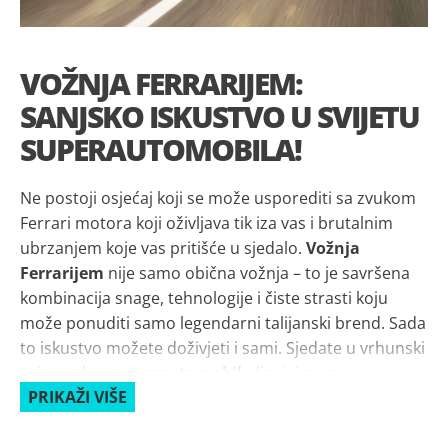
VOŽNJA FERRARIJEM:
SANJSKO ISKUSTVO U SVIJETU
SUPERAUTOMOBILA!
Ne postoji osjećaj koji se može usporediti sa zvukom
Ferrari motora koji oživljava tik iza vas i brutalnim
ubrzanjem koje vas pritišće u sjedalo.
Vožnja
Ferrarijem
nije samo obična vožnja – to je savršena
kombinacija snage, tehnologije i čiste strasti koju
može ponuditi samo legendarni talijanski brend. Sada
to iskustvo možete doživjeti i sami. Sjedate u vrhunski
pripremljen
superautomobil
, dizajniran za
PRIKAŽI VIŠE
preciznost, brzinu i neponovljiv užitak, te osjećate
kako svaki konj pod haubom oživljava. Naši
profesionalno obučeni instruktori provest će vas kroz