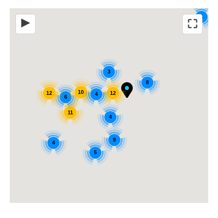
4
⛶
◀
3
8
10
12
12
4
6
11
4
9
4
5