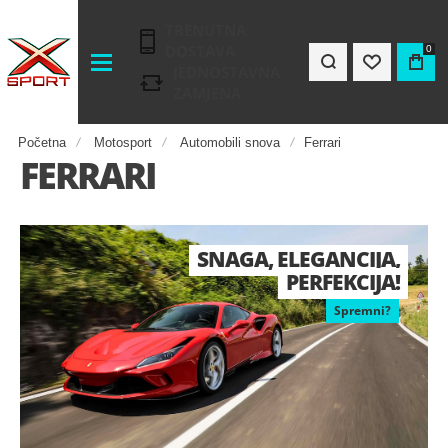
TRENUTNA
DOSTAVA
0
JEDNOSTAVNA
ZAMJENA
Početna
Motosport
Automobili snova
Ferrari
FERRARI
SNAGA, ELEGANCIJA,
PERFEKCIJA!
Spremni?