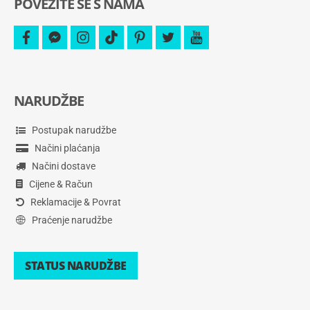
POVEŽITE SE S NAMA
facebook
facebook-
instagram
tiktok
pinterest
twitter
youtube
messenger
NARUDŽBE
Postupak narudžbe
Načini plaćanja
Načini dostave
Cijene & Račun
Reklamacije & Povrat
Praćenje narudžbe
STATUS NARUDŽBE