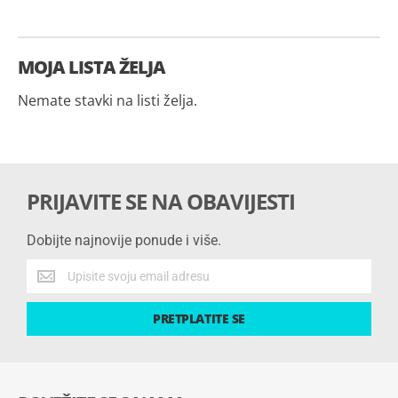
MOJA LISTA ŽELJA
Nemate stavki na listi želja.
PRIJAVITE SE NA OBAVIJESTI
Dobijte najnovije ponude i više.
Dobijte
najnovije
ponude
PRETPLATITE SE
i
više.