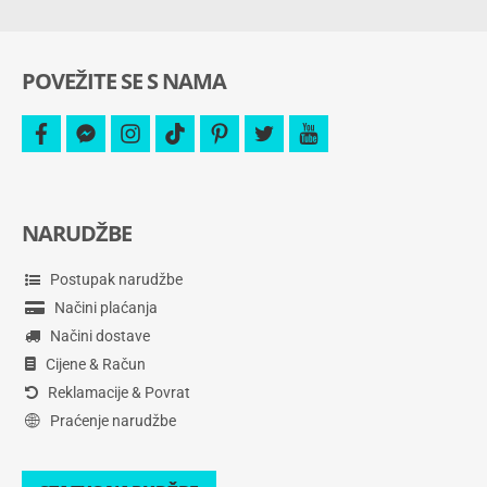
više.
POVEŽITE SE S NAMA
facebook
facebook-
instagram
tiktok
pinterest
twitter
youtube
messenger
NARUDŽBE
Postupak narudžbe
Načini plaćanja
Načini dostave
Cijene & Račun
Reklamacije & Povrat
Praćenje narudžbe