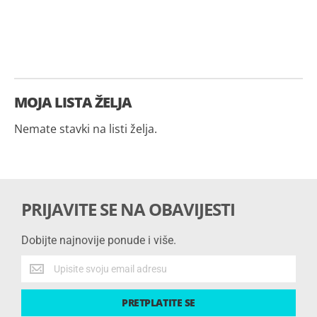
MOJA LISTA ŽELJA
Nemate stavki na listi želja.
PRIJAVITE SE NA OBAVIJESTI
Dobijte najnovije ponude i više.
Dobijte
najnovije
ponude
PRETPLATITE SE
i