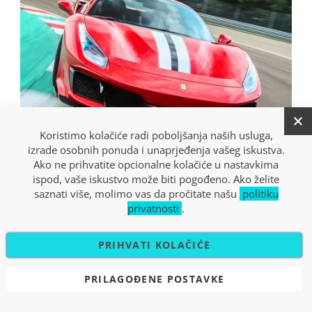
Koristimo kolačiće radi poboljšanja naših usluga,
izrade osobnih ponuda i unaprjeđenja vašeg iskustva.
Ako ne prihvatite opcionalne kolačiće u nastavkima
ispod, vaše iskustvo može biti pogođeno. Ako želite
saznati više, molimo vas da pročitate našu
politiku
privatnosti
.
VOŽNJA S FERRARI 488 U ITALIJI
PRIHVATI KOLAČIĆE
1 osoba
Branduzzo
260,00 €
PRILAGOĐENE POSTAVKE