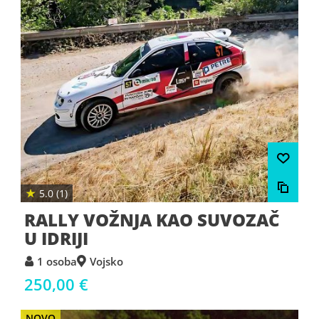
★
5.0 (1)
RALLY VOŽNJA KAO SUVOZAČ
U IDRIJI
1 osoba
Vojsko
250,00 €
NOVO