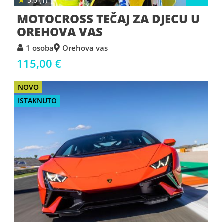
★
5.0 (1)
MOTOCROSS TEČAJ ZA DJECU U
OREHOVA VAS
1 osoba
Orehova vas
115,00 €
NOVO
ISTAKNUTO