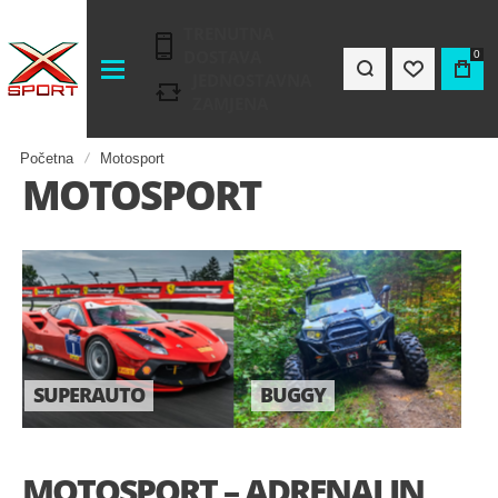
TRENUTNA
DOSTAVA
0
JEDNOSTAVNA
ZAMJENA
Početna
Motosport
MOTOSPORT
MOTOKROS
SIMULATOR
MOTOSPORT – ADRENALIN,