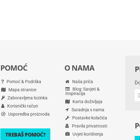
POMOĆ
O NAMA
P
Pomoć & Podrška
Naša priča
Do
Blog: Savjeti &
Mapa stranice
Do
Inspiracija
Zaboravljena lozinka
na
Karta doživljaja
po
Korisnički račun
Suradnja s nama
i
Usporedba proizvoda
Postavke kolačića
vi
P
Pravila privatnosti
TREBAŠ POMOĆ?
Uvjeti korištenja