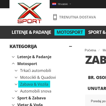
Hrvatski
TRENUTNA DOSTAVA
LETENJE & PADANJE
MOTOSPORT
SPORT &
KATEGORIJA
Početna
Mo
ZAB
Letenje & Padanje
Motosport
Trkaći automobili
BR. OSO
Motocikli & Quadovi
Zabava & Vozila
UNUTAR
Automobili snova
Sport & Zabava
Poredaj po
Vjetar & Voda