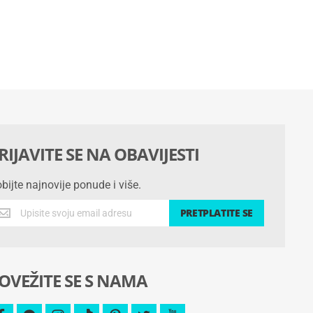
RIJAVITE SE NA OBAVIJESTI
bijte najnovije ponude i više.
bijte
PRETPLATITE SE
jnovije
nude
še.
OVEŽITE SE S NAMA