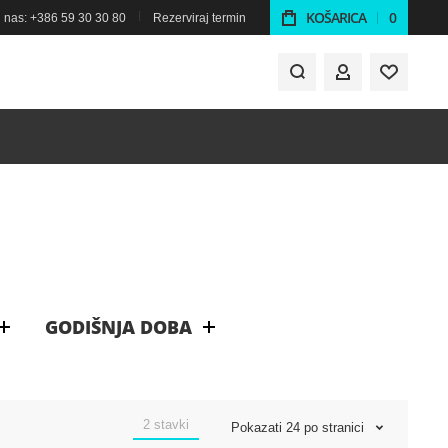
KOŠARICA
0
 nas: +386 59 30 30 80
Rezerviraj termin
MOJ RAČUN
GODIŠNJA DOBA
2
stavki
Pokazati
24
po stranici