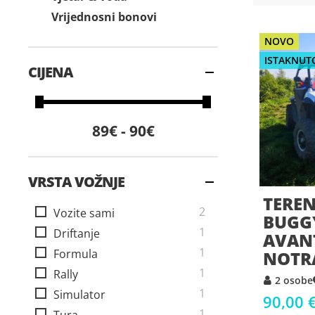
Vrijednosni bonovi
NOVO
ISTAKNUT
CIJENA
89€ - 90€
VRSTA VOŽNJE
TERE
stavke
2
Vozite sami
BUGG
artikal
1
Driftanje
AVAN
artikal
1
Formula
NOTR
artikal
1
Rally
2 osobe
artikal
1
Simulator
90,00 
artikal
1