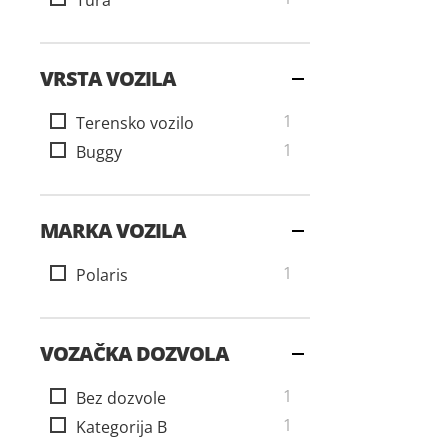
Tura
VRSTA VOZILA
artikal
1
Terensko vozilo
artikal
1
Buggy
MARKA VOZILA
artikal
1
Polaris
VOZAČKA DOZVOLA
artikal
1
Bez dozvole
artikal
1
Kategorija B