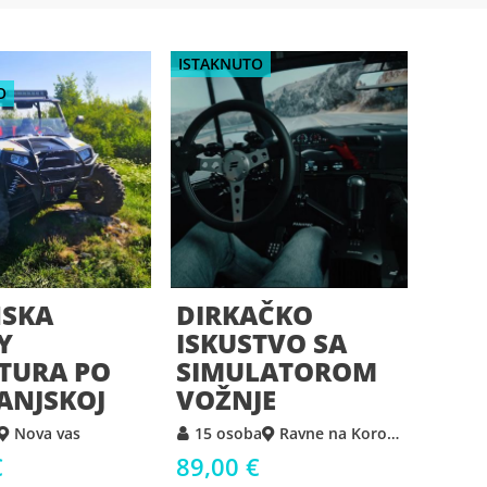
ISTAKNUTO
O
NSKA
DIRKAČKO
Y
ISKUSTVO SA
TURA PO
SIMULATOROM
ANJSKOJ
VOŽNJE
Nova vas
15 osoba
Ravne na Koroškem
€
89,00 €