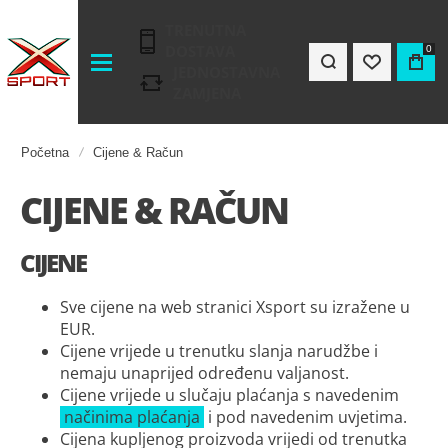
TRENUTNA
DOSTAVA
0
JEDNOSTAVNA
ZAMJENA
Početna
Cijene & Račun
CIJENE & RAČUN
CIJENE
Sve cijene na web stranici Xsport su izražene u
EUR.
Cijene vrijede u trenutku slanja narudžbe i
nemaju unaprijed određenu valjanost.
Cijene vrijede u slučaju plaćanja s navedenim
načinima plaćanja
i pod navedenim uvjetima.
Cijena kupljenog proizvoda vrijedi od trenutka