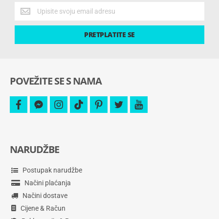
Dobijte
najnovije
ponude
PRETPLATITE SE
i
više.
POVEŽITE SE S NAMA
facebook
facebook-
instagram
tiktok
pinterest
twitter
youtube
messenger
NARUDŽBE
Postupak narudžbe
Načini plaćanja
Načini dostave
Cijene & Račun