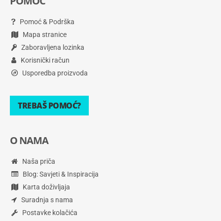
POMOĆ
Pomoć & Podrška
Mapa stranice
Zaboravljena lozinka
Korisnički račun
Usporedba proizvoda
TREBAŠ POMOĆ?
O NAMA
Naša priča
Blog: Savjeti & Inspiracija
Karta doživljaja
Suradnja s nama
Postavke kolačića