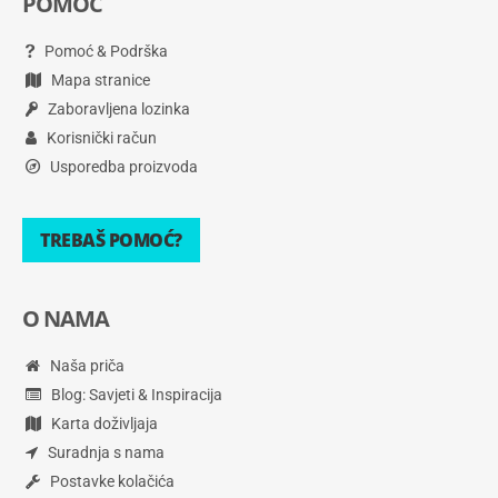
POMOĆ
Pomoć & Podrška
Mapa stranice
Zaboravljena lozinka
Korisnički račun
Usporedba proizvoda
TREBAŠ POMOĆ?
O NAMA
Naša priča
Blog: Savjeti & Inspiracija
Karta doživljaja
Suradnja s nama
Postavke kolačića