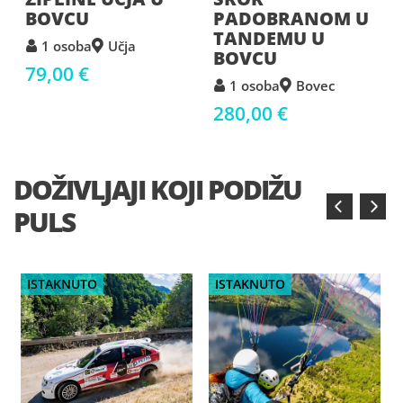
PADOBRANOM U
ZRAČNOM
TANDEMU U
TUNELU
BOVCU
LOGATEC
1 osoba
Bovec
1 osoba
Logatec
280,00 €
59,00 €
DOŽIVLJAJI KOJI PODIŽU
‹
›
PULS
ISTAKNUTO
ISTAKNUTO