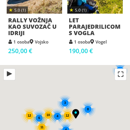
★
★
5.0 (1)
5.0 (1)
ŽNJA
LET
TANDEM SKO
ZAČ U
PARAJEDRILICOM
PADOBRANO
S VOGLA
MARIBORU
ojsko
1 osoba
Vogel
1 osoba
Skoke
190,00 €
250,00 €
4
⛶
◀
3
8
10
12
12
4
6
11
4