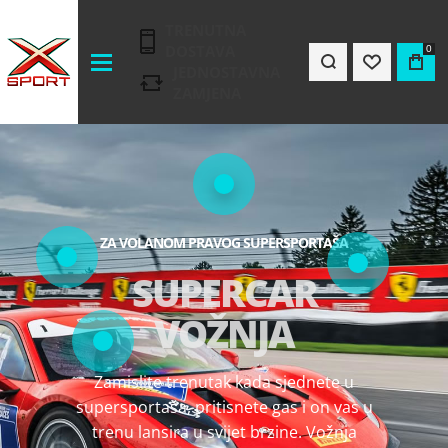
TRENUTNA
DOSTAVA
0
JEDNOSTAVNA
ZAMJENA
VAŠA AVANTURA POČINJE OVDJE
BOHINJ
S NEBA
Jeste li ikada sanjali da letite kao ptica?
Paragliding iznad Bohinjskog jezera pruža