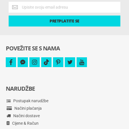
Dobijte
najnovije
ponude
PRETPLATITE SE
i
više.
POVEŽITE SE S NAMA
facebook
facebook-
instagram
tiktok
pinterest
twitter
youtube
messenger
NARUDŽBE
Postupak narudžbe
Načini plaćanja
Načini dostave
Cijene & Račun