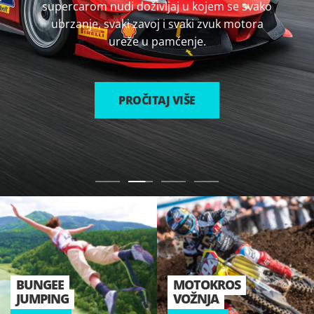
vam priliku da te snove ostvarite na siguran i
nezaboravan način.
PROČITAJ VIŠE
BUNGEE
MOTOKROS
JUMPING
VOŽNJA