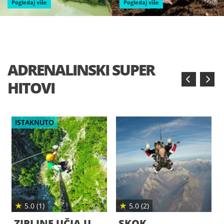
Pogledaj više
Pogledaj više
ADRENALINSKI SUPER
‹
›
HITOVI
★
★
5.0 (2)
5.0 (2)
SKOK
PRVI LET U