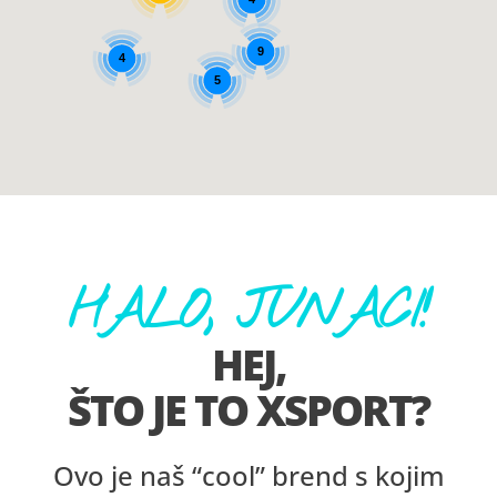
9
4
5
HALO, JUNACI!
HEJ,
ŠTO JE TO XSPORT?
Ovo je naš “cool” brend s kojim