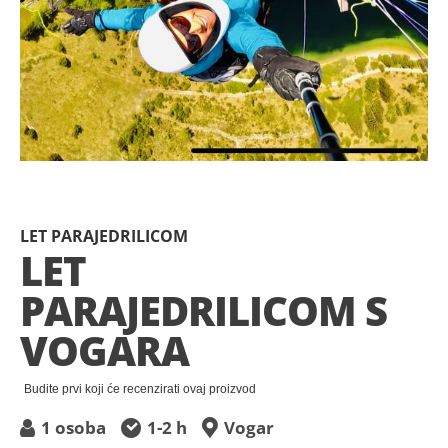
Preskočite
na
početak
LET PARAJEDRILICOM
galerije
LET
slika
PARAJEDRILICOM S
VOGARA
Budite prvi koji će recenzirati ovaj proizvod
1 osoba
1-2 h
Vogar