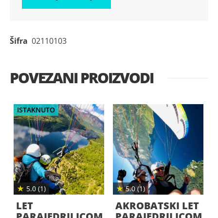
Šifra
02110103
POVEZANI PROIZVODI
ISTAKNUTO
★
★
5.0 (1)
5.0 (1)
LET
AKROBATSKI LET
PARAJEDRILICOM
PARAJEDRILICOM