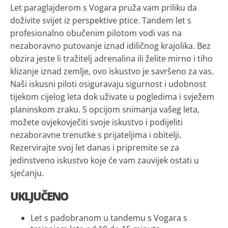
Let paraglajderom s Vogara pruža vam priliku da
doživite svijet iz perspektive ptice. Tandem let s
profesionalno obučenim pilotom vodi vas na
nezaboravno putovanje iznad idiličnog krajolika. Bez
obzira jeste li tražitelj adrenalina ili želite mirno i tiho
klizanje iznad zemlje, ovo iskustvo je savršeno za vas.
Naši iskusni piloti osiguravaju sigurnost i udobnost
tijekom cijelog leta dok uživate u pogledima i svježem
planinskom zraku. S opcijom snimanja vašeg leta,
možete ovjekovječiti svoje iskustvo i podijeliti
nezaboravne trenutke s prijateljima i obitelji.
Rezervirajte svoj let danas i pripremite se za
jedinstveno iskustvo koje će vam zauvijek ostati u
sjećanju.
UKLJUČENO
Let s padobranom u tandemu s Vogara s