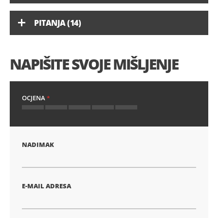
PITANJA (14)
NAPIŠITE SVOJE MIŠLJENJE
OCJENA
1
2
3
4
5
zvijezda
zvijezde
zvijezde
zvijezde
zvijezde
NADIMAK
E-MAIL ADRESA