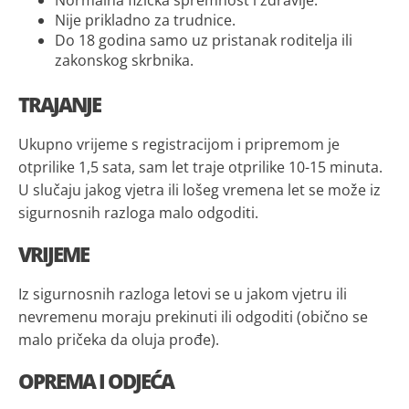
Normalna fizička spremnost i zdravlje.
Nije prikladno za trudnice.
Do 18 godina samo uz pristanak roditelja ili
zakonskog skrbnika.
TRAJANJE
Ukupno vrijeme s registracijom i pripremom je
otprilike 1,5 sata, sam let traje otprilike 10-15 minuta.
U slučaju jakog vjetra ili lošeg vremena let se može iz
sigurnosnih razloga malo odgoditi.
VRIJEME
Iz sigurnosnih razloga letovi se u jakom vjetru ili
nevremenu moraju prekinuti ili odgoditi (obično se
malo pričeka da oluja prođe).
OPREMA I ODJEĆA