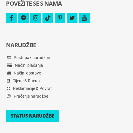
POVEŽITE SE S NAMA
facebook
facebook-
instagram
tiktok
pinterest
twitter
youtube
messenger
NARUDŽBE
Postupak narudžbe
Načini plaćanja
Načini dostave
Cijene & Račun
Reklamacije & Povrat
Praćenje narudžbe
STATUS NARUDŽBE