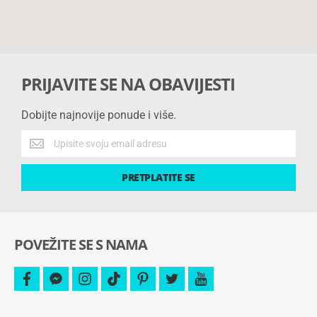
PRIJAVITE SE NA OBAVIJESTI
Dobijte najnovije ponude i više.
Dobijte
najnovije
ponude
PRETPLATITE SE
i
više.
POVEŽITE SE S NAMA
facebook
facebook-
instagram
tiktok
pinterest
twitter
youtube
messenger