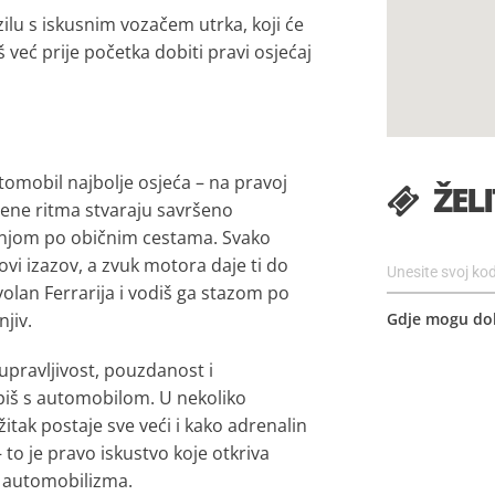
ilu s iskusnim vozačem utrka, koji će
eš već prije početka dobiti pravi osjećaj
tomobil najbolje osjeća – na pravoj
ŽELI
mjene ritma stvaraju savršeno
ožnjom po običnim cestama. Svako
novi izazov, a zvuk motora daje ti do
olan Ferrarija i vodiš ga stazom po
jiv.
Gdje mogu dobi
 upravljivost, pouzdanost i
piš s automobilom. U nekoliko
tak postaje sve veći i kako adrenalin
to je pravo iskustvo koje otkriva
tu automobilizma.