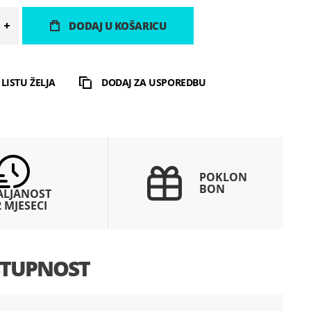
DODAJ U KOŠARICU
LISTU ŽELJA
DODAJ ZA USPOREDBU
POKLON
BON
ALJANOST
2 MJESECI
TUPNOST