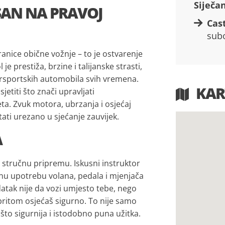
Siječan
 SAN NA PRAVOJ
Cas
subo
 granice obične vožnje – to je ostvarenje
e prestiža, brzine i talijanske strasti,
ersportskih automobila svih vremena.
KAR
jetiti što znači upravljati
ta. Zvuk motora, ubrzanja i osjećaj
tati urezano u sjećanje zauvijek.
A
š stručnu pripremu. Iskusni instruktor
ilnu upotrebu volana, pedala i mjenjača
atak nije da vozi umjesto tebe, nego
e pritom osjećaš sigurno. To nije samo
 što sigurnija i istodobno puna užitka.