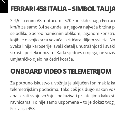
OBALI
FERRARI 458 ITALIA – SIMBOL TALIJ
PRETHODNO
S 4,5-litrenim V8 motorom i 570 konjskih snaga Ferrar
km/h za samo 3,4 sekunde, a njegova najveća brzina pr
se odlikuje aerodinamičnim oblikom, laganom konstru
kojih je osvojio srca vozača i kritičara diljem svijeta. 
Svaka linija karoserije, svaki detalj unutrašnjosti i sv
strast i perfekcionizam. Kada sjedneš u njega, ne vozi
umjetničko djelo na četiri kotača.
ONBOARD VIDEO S TELEMETRIJOM
Za potpuno iskustvo u vožnju je uključen i snimak iz k
telemetrijskim podacima. Tako ćeš još dugo nakon vožn
analizirati svoju vožnju i pokazivati prijateljima kako 
ravnicama. To nije samo uspomena – to je dokaz tvog 
Ferrarija 458.