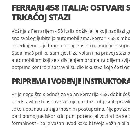
FERRARI 458 ITALIA: OSTVARI
TRKAĆOJ STAZI
Vožnja s Ferrarijem 458 Italia doživljaj je koji nadilazi
sna svakog ljubitelja automobilizma. Ferrari 458 simbol j
objedinjene u jednom od najljepših i najmoćnijih sup
Sada imaš priliku sam sjesti za volan i na pravoj stazi os
automobilom koji se s divljenjem promatra diljem svije
potpune kontrole sastavni su dio iskustva koje će ti os
PRIPREMA I VOĐENJE INSTRUKTOR
Prije nego što sjedneš za volan Ferrarija 458, dobit će
predstavit će ti osnove vožnje na stazi, objasniti prav
te te upoznati sa sigurnosnim postupcima. Njegov zad
da ti pomogne iskoristiti puni potencijal vozila i da s
formalnost – to je važan uvod kako bi tvoja vožnja bila