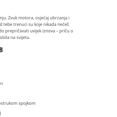
nju. Zvuk motora, osjećaj ubrzanja i
d tebe trenuci su koje nikada nećeš
do prepričavati uvijek iznova – priču o
bila na svijetu.
8
in
vostrukom spojkom
)