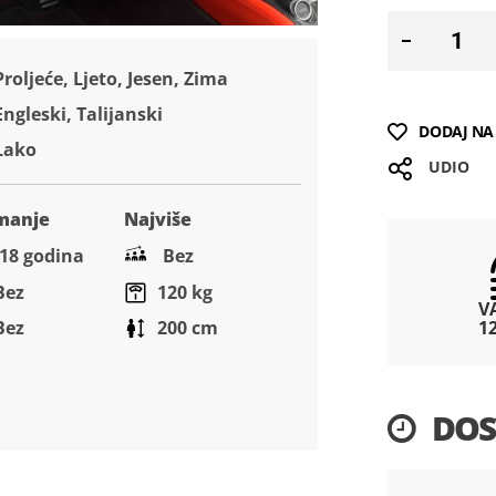
Proljeće, Ljeto, Jesen, Zima
Engleski, Talijanski
DODAJ NA 
Lako
UDIO
manje
Najviše
18 godina
Bez
Bez
120 kg
V
1
Bez
200 cm
DOS