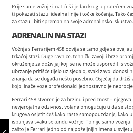
Prije same vožnje imat ćeš i jedan krug u pratećem voz
ti pokazati stazu, idealne linije i točke kočenja. Tako ć
za stazu i biti spreman na svoje adrenalinsko iskustvo.
ADRENALIN NA STAZI
Vožnja s Ferrarijem 458 odvija se tamo gdje se ovaj au
trkaćoj stazi. Duge ravnice, tehnički zavoji i brze pro
okruženje za doživljaj koji se ne može usporediti s v
ubrzanje pritišće tijelo uz sjedalo, svaki zavoj donosi 
znanja da se događa nešto posebno. Osjećaj da držiš v
kojoj inače voze profesionalci jednostavno je neprocjen
Ferrari 458 stvoren je za brzinu i preciznost – njegova
nevjerojatna odzivnost volana omogućuju ti da se sto
krugova osjetit ćeš kako raste samopouzdanje, kako uži
VOŽNJA
ispunjava svaku sekundu vožnje. To nije samo vožnja – 
FERRARIJEM NA
zašto je Ferrari jedno od najpoželjnijih imena u svije
SLOVENSKOJ