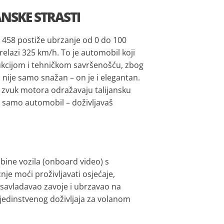
ANSKE STRASTI
i 458 postiže ubrzanje od 0 do 100
elazi 325 km/h. To je automobil koji
kcijom i tehničkom savršenošću, zbog
No nije samo snažan – on je i elegantan.
aki zvuk motora odražavaju talijansku
š samo automobil – doživljavaš
abine vozila (onboard video) s
je moći proživljavati osjećaje,
si savladavao zavoje i ubrzavao na
jedinstvenog doživljaja za volanom