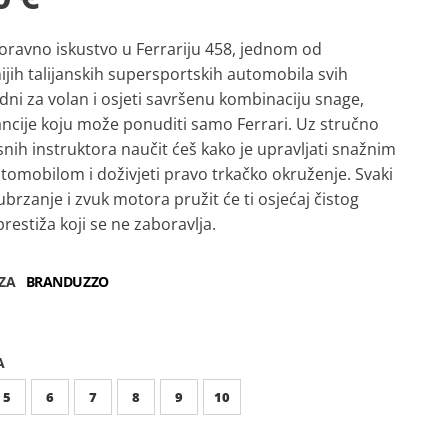
oravno iskustvo u Ferrariju 458, jednom od
ijih talijanskih supersportskih automobila svih
dni za volan i osjeti savršenu kombinaciju snage,
gancije koju može ponuditi samo Ferrari. Uz stručno
nih instruktora naučit ćeš kako je upravljati snažnim
tomobilom i doživjeti pravo trkačko okruženje. Svaki
ubrzanje i zvuk motora pružit će ti osjećaj čistog
prestiža koji se ne zaboravlja.
ZA
BRANDUZZO
A
5
6
7
8
9
10