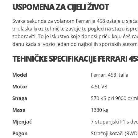
USPOMENA ZA CIJELI ŽIVOT
Svaka sekunda za volanom Ferrarija 458 ostaje u sjeća
prolaska kroz tehničke zavoje te pogled na stazu ispre
zaboraviti. To je iskustvo koje donosi priču koju ćeš ra
danu kada si vozio jedan od najboljih sportskih automo
TEHNIČKE SPECIFIKACIJE FERRARI 45
Model
Ferrari 458 Italia
Motor
4.5L V8
Snaga
570 KS pri 9000 o/m
Masa
1380 kg
Mjenjač
7-stupanjski F1 s d
Pogon
Stražnji kotači (RWD