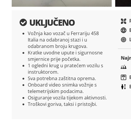
Preskočite
na
UKLJUČENO
početak
galerije
Vožnja kao vozač u Ferrariju 458
slika
Italia na odabranoj stazi i u
odabranom broju krugova.
Kratke uvodne upute i sigurnosne
Naj
smjernice prije početka.
1 ogledni krug u pratećem vozilu s
instruktorom.
Sva potrebna zaštitna oprema.
Onboard video snimka vožnje s
telemetrijskim podacima.
Osiguranje vozila tijekom aktivnosti.
Troškovi goriva, taksi i pristojbi.