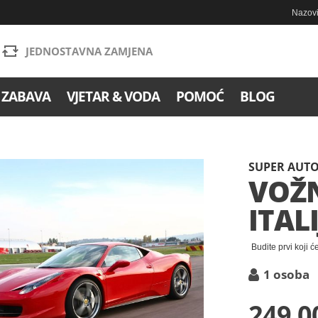
Nazovi
JEDNOSTAVNA ZAMJENA
 ZABAVA
VJETAR & VODA
POMOĆ
BLOG
SUPER AUT
VOŽN
ITALI
Budite prvi koji ć
1 osoba
249,0