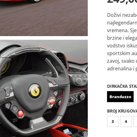
Doživi nezab
najlegendarn
vremena. Sje
brzine i ele
vodstvo iskus
sportskim au
zavoj, svako 
adrenalina i 
DIRKAČKA STA
Branduzzo
BROJ KRUGOV
3
4