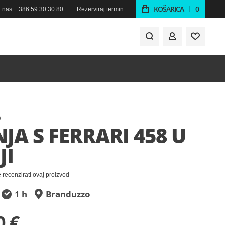
KOŠARICA
0
 nas: +386 59 30 30 80
Rezerviraj termin
MOJ RAČUN
O
JA S FERRARI 458 U
JI
e recenzirati ovaj proizvod
1 h
Branduzzo
0 €