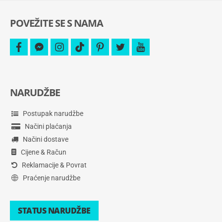
POVEŽITE SE S NAMA
facebook
facebook-
instagram
tiktok
pinterest
twitter
youtube
messenger
NARUDŽBE
Postupak narudžbe
Načini plaćanja
Načini dostave
Cijene & Račun
Reklamacije & Povrat
Praćenje narudžbe
STATUS NARUDŽBE