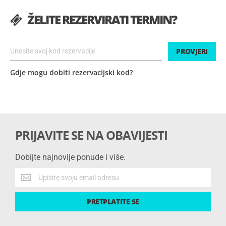
ŽELITE REZERVIRATI TERMIN?
PROVJERI
Gdje mogu dobiti rezervacijski kod?
PRIJAVITE SE NA OBAVIJESTI
Dobijte najnovije ponude i više.
Dobijte
najnovije
ponude
PRETPLATITE SE
i
više.