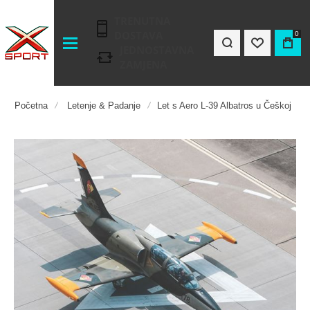
TRENUTNA
DOSTAVA
0
JEDNOSTAVNA
ZAMJENA
Početna
Letenje & Padanje
Let s Aero L-39 Albatros u Češkoj
Preskočite
na
kraj
galerije
slika