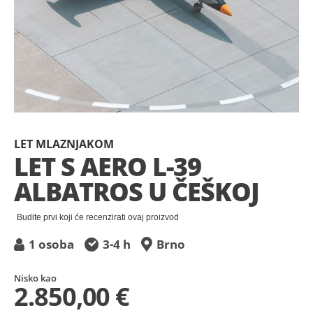
Preskočite
na
LET MLAZNJAKOM
početak
LET S AERO L-39
galerije
ALBATROS U ČEŠKOJ
slika
Budite prvi koji će recenzirati ovaj proizvod
1 osoba
3-4 h
Brno
Nisko kao
2.850,00 €