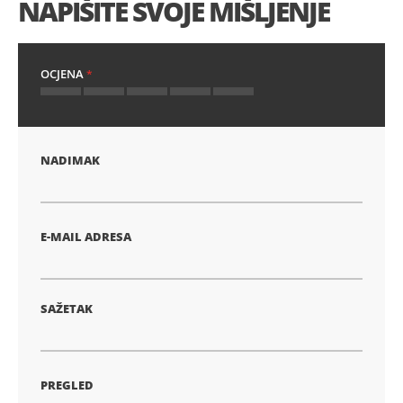
NAPIŠITE SVOJE MIŠLJENJE
OCJENA
1
2
3
4
5
zvijezda
zvijezde
zvijezde
zvijezde
zvijezde
NADIMAK
E-MAIL ADRESA
SAŽETAK
PREGLED