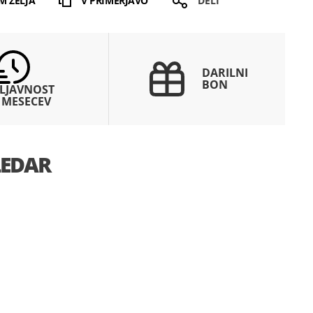
M ŽELJA
V PRIMERJAVO
DELI
DARILNI
BON
LJAVNOST
 MESECEV
EDAR