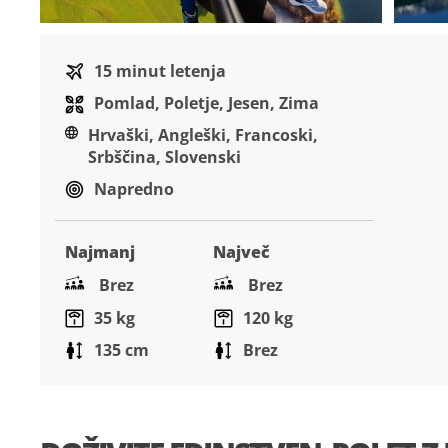
Pojdi
na
15 minut letenja
začetek
Pomlad, Poletje, Jesen, Zima
galerije
slik
Hrvaški, Angleški, Francoski,
Srbščina, Slovenski
Napredno
Najmanj
Največ
Brez
Brez
35 kg
120 kg
135 cm
Brez