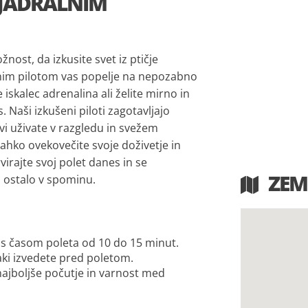
 JADRALNIM
nost, da izkusite svet iz ptičje
nim pilotom vas popelje na nepozabno
 iskalec adrenalina ali želite mirno in
. Naši izkušeni piloti zagotavljajo
i uživate v razgledu in svežem
hko ovekovečite svoje doživetje in
virajte svoj polet danes in se
ZEM
o ostalo v spominu.
 s časom poleta od 10 do 15 minut.
jaki izvedete pred poletom.
ajboljše počutje in varnost med