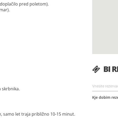
(doplačilo pred poletom).
mar).
BI R
 skrbnika.
Kje dobim rez
e, samo let traja približno 10-15 minut.