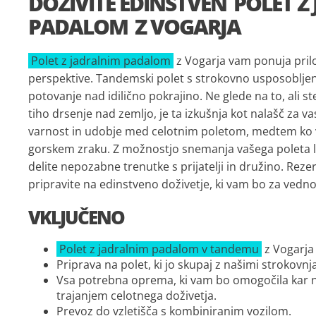
DOŽIVITE EDINSTVEN
POLET Z
PADALOM
Z VOGARJA
Polet z jadralnim padalom
z Vogarja vam ponuja prilož
perspektive. Tandemski polet s strokovno usposoblje
potovanje nad idilično pokrajino. Ne glede na to, ali ste
tiho drsenje nad zemljo, je ta izkušnja kot nalašč za vas
varnost in udobje med celotnim poletom, medtem ko v
gorskem zraku. Z možnostjo snemanja vašega poleta la
delite nepozabne trenutke s prijatelji in družino. Rezer
pripravite na edinstveno doživetje, ki vam bo za vedn
VKLJUČENO
Polet z jadralnim padalom v tandemu
z Vogarja
Priprava na polet, ki jo skupaj z našimi strokovn
Vsa potrebna oprema, ki vam bo omogočila kar n
trajanjem celotnega doživetja.
Prevoz do vzletišča s kombiniranim vozilom.