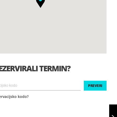
EZERVIRALI TERMIN?
PREVERI
ervacijsko kodo?
SKOK S PADALOM
V TANDEMU -
ŠENTVID PRI