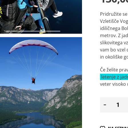
Pridružite s
Vzletišče Vog
idiličnega Bo
metrov. Z ja
slikovitega v
vam bo vzel d
in okoliške 
Če želite pra
letenje z ja
veter visoko 