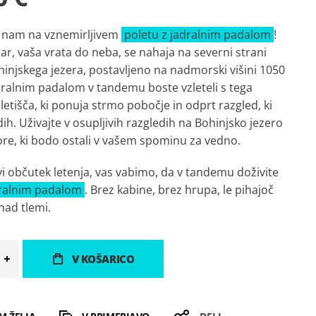
e nam na vznemirljivem
poletu z jadralnim padalom
!
ar, vaša vrata do neba, se nahaja na severni strani
hinjskega jezera, postavljeno na nadmorski višini 1050
dralnim padalom v tandemu boste vzleteli s tega
zletišča, ki ponuja strmo pobočje in odprt razgled, ki
ih. Uživajte v osupljivih razgledih na Bohinjsko jezero
gore, ki bodo ostali v vašem spominu za vedno.
vi občutek letenja, vas vabimo, da v tandemu doživite
dralnim padalom
. Brez kabine, brez hrupa, le pihajoč
nad tlemi.
V KOŠARICO