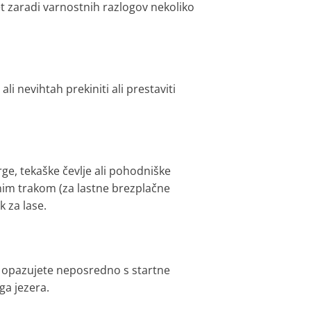
t zaradi varnostnih razlogov nekoliko
i nevihtah prekiniti ali prestaviti
ge, tekaške čevlje ali pohodniške
nim trakom (za lastne brezplačne
k za lase.
ko opazujete neposredno s startne
ga jezera.