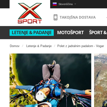
Slovenščina
TAKOJŠNA DOSTAVA
LETENJE & PADANJE
MOTOŠPORT
ŠPORT &
Domov
Letenje & Padanje
Polet z jadralnim padalom - Vogar
Pojdi
na
konec
galerije
slik