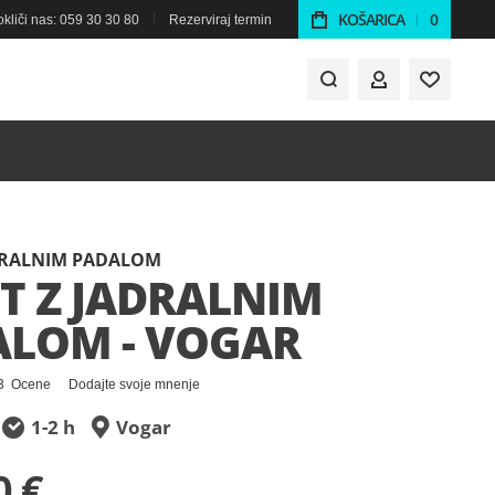
KOŠARICA
0
kliči nas: 059 30 30 80
Rezerviraj termin
MOJ RAČUN
ADRALNIM PADALOM
T Z JADRALNIM
ALOM - VOGAR
3
Ocene
Dodajte svoje mnenje
1-2 h
Vogar
0 €