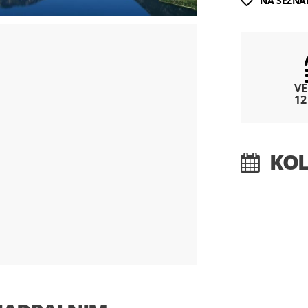
NA SEZNA
VE
12
KOL