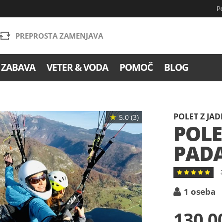
Po
PREPROSTA ZAMENJAVA
 ZABAVA
VETER & VODA
POMOČ
BLOG
POLET Z J
★
5.0 (3)
POLE
PAD
Ocena:
100
100
% of
1 oseba
130,0