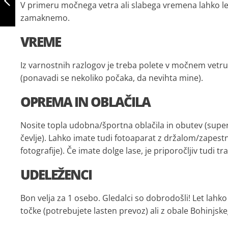
V primeru močnega vetra ali slabega vremena lahko le
VOGEL
zamaknemo.
PREJŠNJI
VREME
Iz varnostnih razlogov je treba polete v močnem vetru al
(ponavadi se nekoliko počaka, da nevihta mine).
OPREMA IN OBLAČILA
Nosite topla udobna/športna oblačila in obutev (super
čevlje). Lahko imate tudi fotoaparat z držalom/zapest
fotografije). Če imate dolge lase, je priporočljiv tudi tra
UDELEŽENCI
Bon velja za 1 osebo. Gledalci so dobrodošli! Let lah
točke (potrebujete lasten prevoz) ali z obale Bohinjske