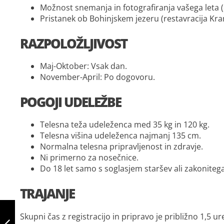
Možnost snemanja in fotografiranja vašega leta 
Pristanek ob Bohinjskem jezeru (restavracija Kra
RAZPOLOŽLJIVOST
Maj-Oktober: Vsak dan.
November-April: Po dogovoru.
POGOJI UDELEŽBE
Telesna teža udeleženca med 35 kg in 120 kg.
Telesna višina udeleženca najmanj 135 cm.
Normalna telesna pripravljenost in zdravje.
Ni primerno za nosečnice.
Do 18 let samo s soglasjem staršev ali zakonitega
TRAJANJE
POLET Z
JADRALNIM
Skupni čas z registracijo in pripravo je približno 1,5 ur
PADALOM -