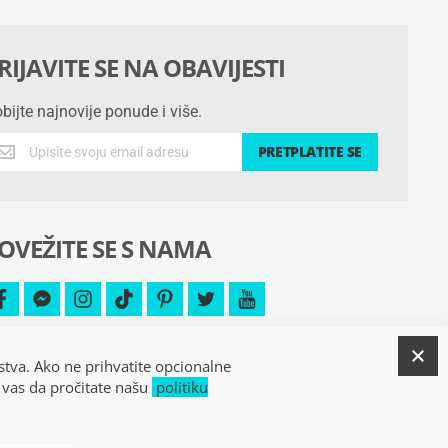
RIJAVITE SE NA OBAVIJESTI
bijte najnovije ponude i više.
bijte
PRETPLATITE SE
jnovije
nude
še.
OVEŽITE SE S NAMA
facebook
facebook-
instagram
tiktok
pinterest
twitter
youtube
messenger
Z
stva. Ako ne prihvatite opcionalne
 vas da pročitate našu
politiku