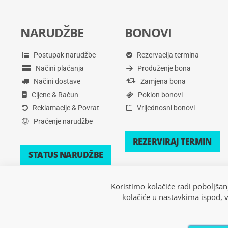
NARUDŽBE
BONOVI
Postupak narudžbe
Rezervacija termina
Načini plaćanja
Produženje bona
Načini dostave
Zamjena bona
Cijene & Račun
Poklon bonovi
Reklamacije & Povrat
Vrijednosni bonovi
Praćenje narudžbe
REZERVIRAJ TERMIN
STATUS NARUDŽBE
Koristimo kolačiće radi poboljšan
kolačiće u nastavkima ispod, 