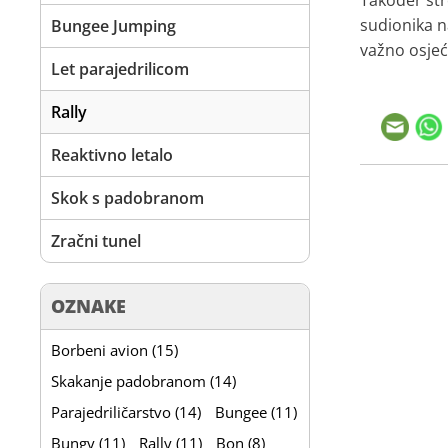
Također str
sudionika na
Bungee Jumping
važno osje
Let parajedrilicom
Rally
Reaktivno letalo
Skok s padobranom
Zračni tunel
OZNAKE
Borbeni avion (15)
Skakanje padobranom (14)
Parajedriličarstvo (14)
Bungee (11)
Bungy (11)
Rally (11)
Bon (8)