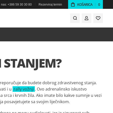
KOŠARICA
0
 nas: +386 59 30 30 80
Rezerviraj termin
MOJ RAČUN
M STANJEM?
 preporučuje da budete dobrog zdravstvenog stanja.
ati i u
rally vožnji
. Ovo adrenalinsko iskustvo
srca i krvnih žila. Ako imate bilo kakve sumnje u vezi
a posavjetujete sa svojim liječnikom.