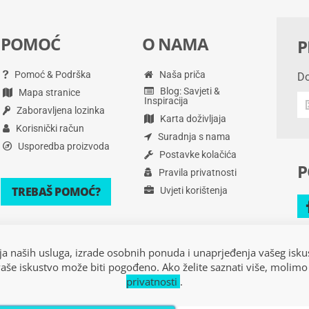
POMOĆ
O NAMA
P
Pomoć & Podrška
Naša priča
Do
Blog: Savjeti &
Mapa stranice
Do
Inspiracija
Zaboravljena lozinka
na
Karta doživljaja
po
Korisnički račun
Suradnja s nama
i
Usporedba proizvoda
Postavke kolačića
vi
P
Pravila privatnosti
TREBAŠ POMOĆ?
Uvjeti korištenja
ja naših usluga, izrade osobnih ponuda i unaprjeđenja vašeg isku
vaše iskustvo može biti pogođeno. Ako želite saznati više, molimo
privatnosti
.