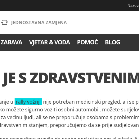
Nazovi
JEDNOSTAVNA ZAMJENA
 ZABAVA
VJETAR & VODA
POMOĆ
BLOG
 JE S ZDRAVSTVENI
anje u
rally vožnji
nije potreban medicinski pregled, ali se
ko možete sigurno voziti osobni automobil, možete sudjelov
za većinu ljudi, ali se ne preporučuje osobama s problemima 
dravstvenim stanjem, preporučujemo da se prije sudjelovanj