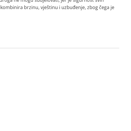
roga ne mogu sudjelovati, jer je sigurnost svih
 kombinira brzinu, vještinu i uzbuđenje, zbog čega je