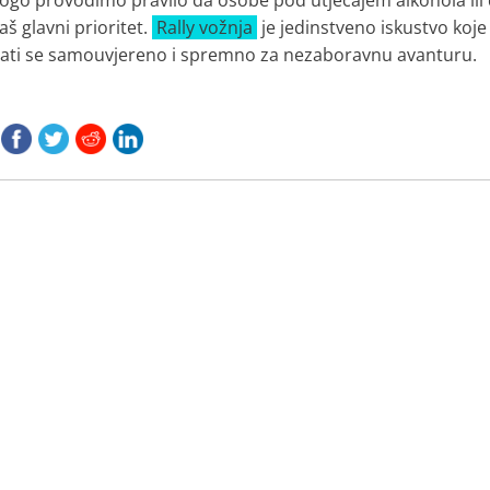
ogo provodimo pravilo da osobe pod utjecajem alkohola ili d
š glavni prioritet.
Rally vožnja
je jedinstveno iskustvo koje
ćati se samouvjereno i spremno za nezaboravnu avanturu.