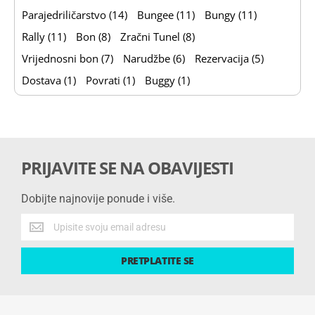
Parajedriličarstvo (14)
Bungee (11)
Bungy (11)
Rally (11)
Bon (8)
Zračni Tunel (8)
Vrijednosni bon (7)
Narudžbe (6)
Rezervacija (5)
Dostava (1)
Povrati (1)
Buggy (1)
PRIJAVITE SE NA OBAVIJESTI
Dobijte najnovije ponude i više.
Dobijte
najnovije
ponude
PRETPLATITE SE
i
više.