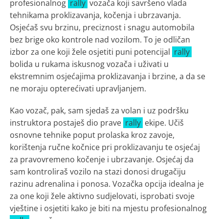
profesionalnog
rally
vozača koji savršeno vlada
tehnikama proklizavanja, kočenja i ubrzavanja.
Osjećaš svu brzinu, preciznost i snagu automobila
bez brige oko kontrole nad vozilom. To je odličan
izbor za one koji žele osjetiti puni potencijal
rally
bolida u rukama iskusnog vozača i uživati u
ekstremnim osjećajima proklizavanja i brzine, a da se
ne moraju opterećivati upravljanjem.
Kao vozač, pak, sam sjedaš za volan i uz podršku
instruktora postaješ dio prave
rally
ekipe. Učiš
osnovne tehnike poput prolaska kroz zavoje,
korištenja ručne kočnice pri proklizavanju te osjećaj
za pravovremeno kočenje i ubrzavanje. Osjećaj da
sam kontroliraš vozilo na stazi donosi drugačiju
razinu adrenalina i ponosa. Vozačka opcija idealna je
za one koji žele aktivno sudjelovati, isprobati svoje
vještine i osjetiti kako je biti na mjestu profesionalnog