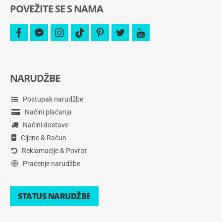
POVEŽITE SE S NAMA
facebook
facebook-
instagram
tiktok
pinterest
twitter
youtube
messenger
NARUDŽBE
Postupak narudžbe
Načini plaćanja
Načini dostave
Cijene & Račun
Reklamacije & Povrat
Praćenje narudžbe
STATUS NARUDŽBE