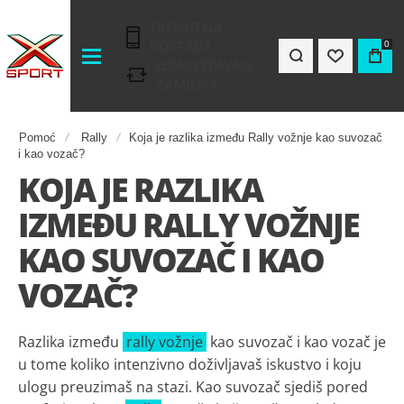
TRENUTNA
DOSTAVA
0
JEDNOSTAVNA
ZAMJENA
Pomoć
Rally
Koja je razlika između Rally vožnje kao suvozač
i kao vozač?
KOJA JE RAZLIKA
IZMEĐU RALLY VOŽNJE
KAO SUVOZAČ I KAO
VOZAČ?
Razlika između
rally vožnje
kao suvozač i kao vozač je
u tome koliko intenzivno doživljavaš iskustvo i koju
ulogu preuzimaš na stazi. Kao suvozač sjediš pored