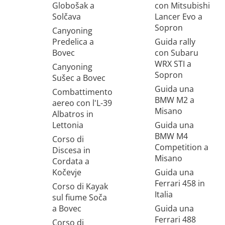
Globošak a
con Mitsubishi
Solčava
Lancer Evo a
Sopron
Canyoning
Predelica a
Guida rally
Bovec
con Subaru
WRX STI a
Canyoning
Sopron
Sušec a Bovec
Guida una
Combattimento
BMW M2 a
aereo con l'L-39
Misano
Albatros in
Lettonia
Guida una
BMW M4
Corso di
Competition a
Discesa in
Misano
Cordata a
Kočevje
Guida una
Ferrari 458 in
Corso di Kayak
Italia
sul fiume Soča
a Bovec
Guida una
Ferrari 488
Corso di