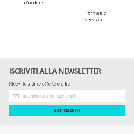
d'ordine
Termini di
servizio
ISCRIVITI ALLA NEWSLETTER
Ricevi le ultime offerte e altro.
Ricevi
le
ultime
SOTTOSCRIVI
offerte
e
altro.