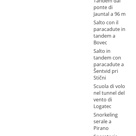
Tandem dal
ponte di
Jauntal a 96 m
Salto con il
paracadute in
tandem a
Bovec
Salto in
tandem con
paracadute a
Šentvid pri
Stični
Scuola di volo
nel tunnel del
vento di
Logatec
Snorkeling
serale a
Pirano