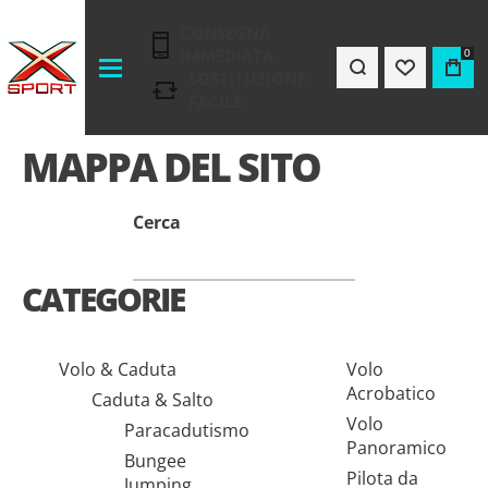
CONSEGNA
IMMEDIATA
0
SOSTITUZIONE
FACILE
MAPPA DEL SITO
Cerca
CATEGORIE
Volo & Caduta
Volo
Acrobatico
Caduta & Salto
Volo
Paracadutismo
Panoramico
Bungee
Pilota da
Jumping