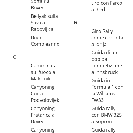
Softair a
tiro con l’arco
Bovec
a Bled
Bellyak sulla
Sava a
G
Radovljica
Giro Rally
Buon
come copilota
Compleanno
a Idrija
Guida di un
C
bob da
Camminata
competizione
sul fuoco a
a Innsbruck
Malečnik
Guida in
Canyoning
Formula 1 con
Cuc a
la Williams
Podvolovljek
FW33
Canyoning
Guida rally
Fratarica a
con BMW 325
Bovec
a Sopron
Canyoning
Guida rally