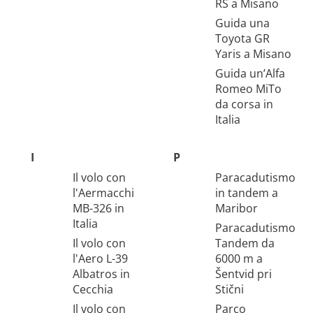
RS a Misano
Guida una
Toyota GR
Yaris a Misano
Guida un’Alfa
Romeo MiTo
da corsa in
Italia
I
P
Il volo con
Paracadutismo
l'Aermacchi
in tandem a
MB-326 in
Maribor
Italia
Paracadutismo
Il volo con
Tandem da
l'Aero L-39
6000 m a
Albatros in
Šentvid pri
Cecchia
Stični
Il volo con
Parco