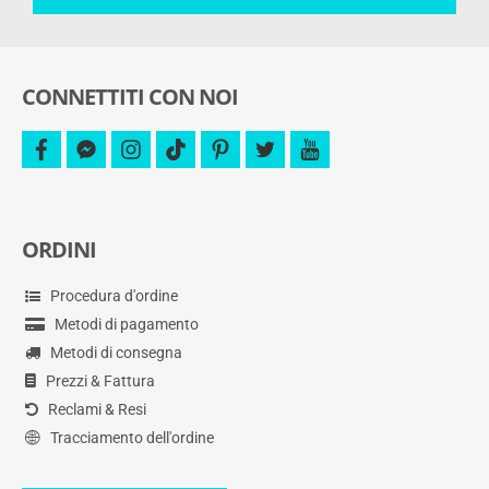
offerte
e
altro.
CONNETTITI CON NOI
facebook
facebook-
instagram
tiktok
pinterest
twitter
youtube
messenger
ORDINI
Procedura d'ordine
Metodi di pagamento
Metodi di consegna
Prezzi & Fattura
Reclami & Resi
Tracciamento dell'ordine