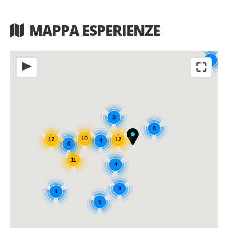
MAPPA ESPERIENZE
4
⛶
◀
3
8
10
12
12
4
6
11
4
9
4
5