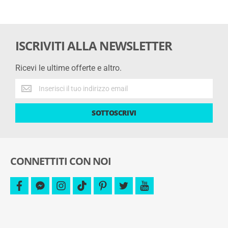
ISCRIVITI ALLA NEWSLETTER
Ricevi le ultime offerte e altro.
Ricevi
le
ultime
SOTTOSCRIVI
offerte
e
altro.
CONNETTITI CON NOI
facebook
facebook-
instagram
tiktok
pinterest
twitter
youtube
messenger