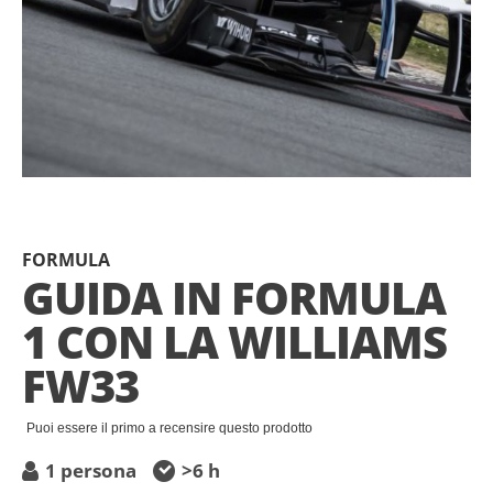
Salta
all'inizio
della
FORMULA
galleria
GUIDA IN FORMULA
di
immagini
1 CON LA WILLIAMS
FW33
Puoi essere il primo a recensire questo prodotto
1 persona
>6 h