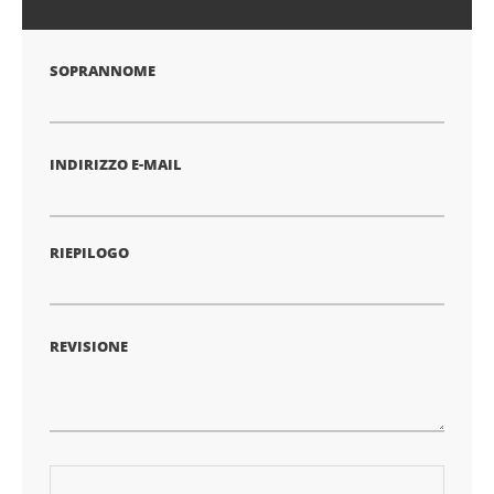
1
2
3
4
5
stella
stelle
stelle
stelle
stelle
SOPRANNOME
INDIRIZZO E-MAIL
RIEPILOGO
REVISIONE