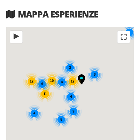
MAPPA ESPERIENZE
4
⛶
◀
3
8
10
12
12
4
6
11
4
9
4
5