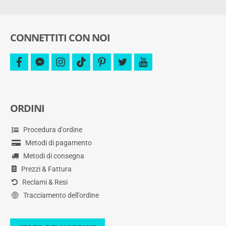
e
altro.
CONNETTITI CON NOI
facebook
facebook-
instagram
tiktok
pinterest
twitter
youtube
messenger
ORDINI
Procedura d'ordine
Metodi di pagamento
Metodi di consegna
Prezzi & Fattura
Reclami & Resi
Tracciamento dell'ordine