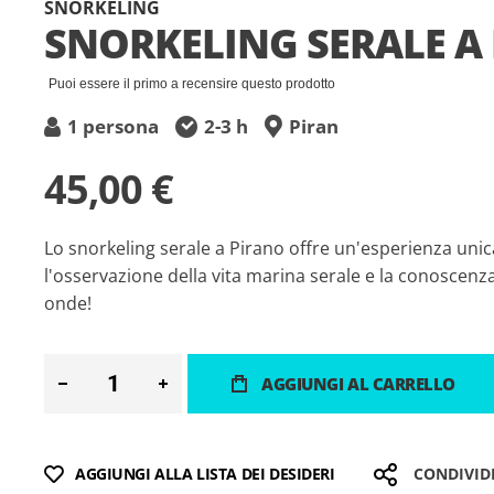
SNORKELING
della
SNORKELING SERALE A
galleria
di
Puoi essere il primo a recensire questo prodotto
immagini
1 persona
2-3 h
Piran
45,00 €
Lo snorkeling serale a Pirano offre un'esperienza unic
l'osservazione della vita marina serale e la conoscenza 
onde!
AGGIUNGI AL CARRELLO
AGGIUNGI ALLA LISTA DEI DESIDERI
CONDIVID