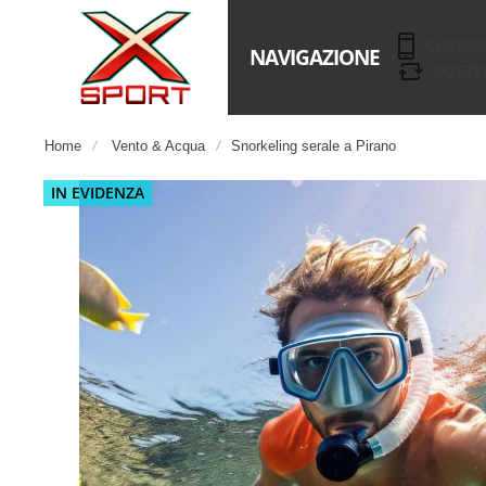
CONSE
NAVIGAZIONE
SOSTI
Home
Vento & Acqua
Snorkeling serale a Pirano
Salta
IN EVIDENZA
alla
fine
della
galleria
di
immagini