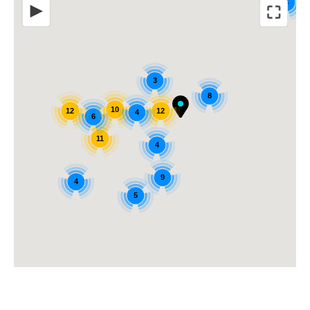
4
⛶
◀
3
8
10
12
12
4
6
11
4
9
4
5