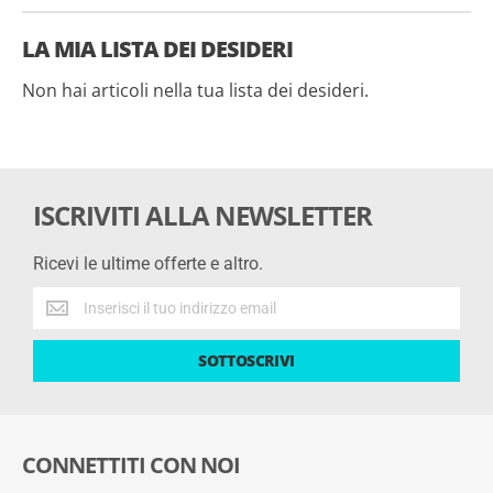
LA MIA LISTA DEI DESIDERI
Non hai articoli nella tua lista dei desideri.
ISCRIVITI ALLA NEWSLETTER
Ricevi le ultime offerte e altro.
Ricevi
le
ultime
SOTTOSCRIVI
offerte
e
altro.
CONNETTITI CON NOI