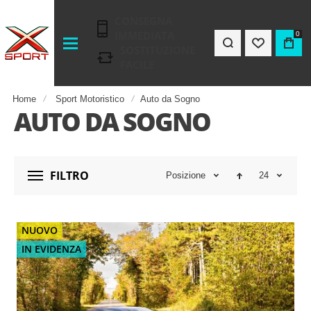
CONSEGNA
IMMEDIATA
0
SOSTITUZIONE
FACILE
Home
Sport Motoristico
Auto da Sogno
AUTO DA SOGNO
FILTRO
Posizione
24
NUOVO
IN EVIDENZA