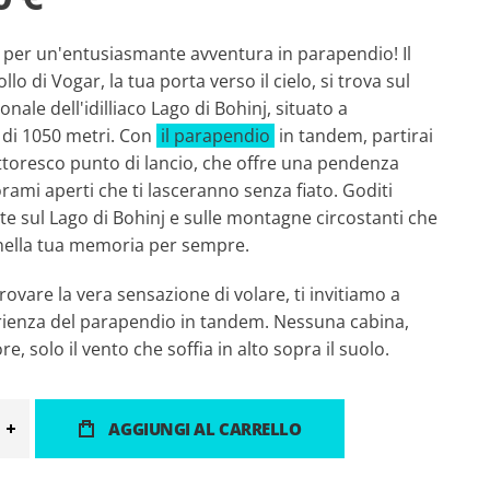
oi per un'entusiasmante avventura in parapendio! Il
lo di Vogar, la tua porta verso il cielo, si trova sul
onale dell'idilliaco Lago di Bohinj, situato a
e di 1050 metri. Con
il parapendio
in tandem, partirai
ttoresco punto di lancio, che offre una pendenza
rami aperti che ti lasceranno senza fiato. Goditi
te sul Lago di Bohinj e sulle montagne circostanti che
nella tua memoria per sempre.
rovare la vera sensazione di volare, ti invitiamo a
erienza del parapendio in tandem. Nessuna cabina,
, solo il vento che soffia in alto sopra il suolo.
AGGIUNGI AL CARRELLO