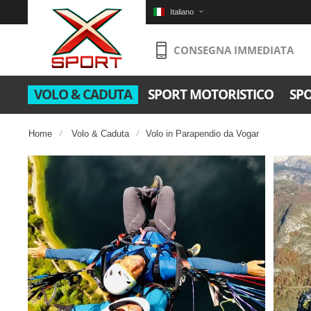
Italiano
CONSEGNA IMMEDIATA
VOLO & CADUTA
SPORT MOTORISTICO
SP
Home
Volo & Caduta
Volo in Parapendio da Vogar
Salta
alla
fine
della
galleria
di
immagini