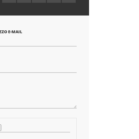
1
2
3
4
5
stella
stelle
stelle
stelle
stelle
ZZO E-MAIL