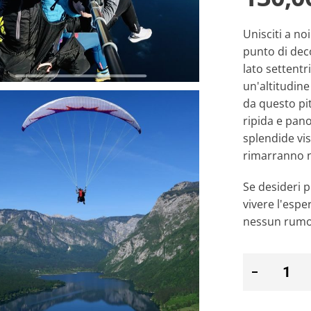
Unisciti a n
punto di decol
lato settentri
un'altitudin
da questo pi
ripida e pano
splendide vis
rimarranno 
Se desideri p
vivere l'esp
nessun rumore