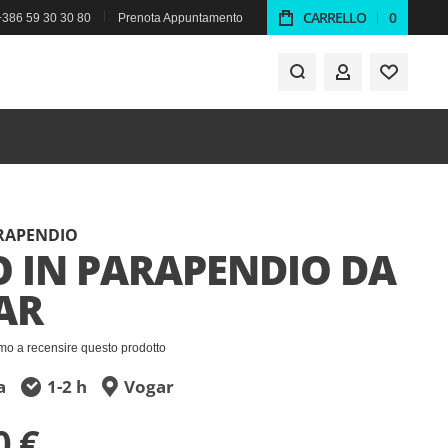
CARRELLO
0
+386 59 30 30 80
Prenota Appuntamento
IL MIO ACCO
ARAPENDIO
 IN PARAPENDIO DA
AR
imo a recensire questo prodotto
a
1-2 h
Vogar
0 €