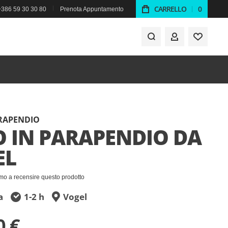
CARRELLO
0
+386 59 30 30 80
Prenota Appuntamento
IL MIO ACCO
ARAPENDIO
 IN PARAPENDIO DA
EL
imo a recensire questo prodotto
a
1-2 h
Vogel
0 €