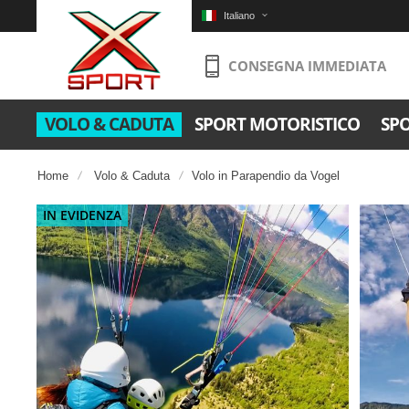
Italiano
CONSEGNA IMMEDIATA
VOLO & CADUTA
SPORT MOTORISTICO
SP
Home
Volo & Caduta
Volo in Parapendio da Vogel
Salta
IN EVIDENZA
alla
fine
della
galleria
di
immagini