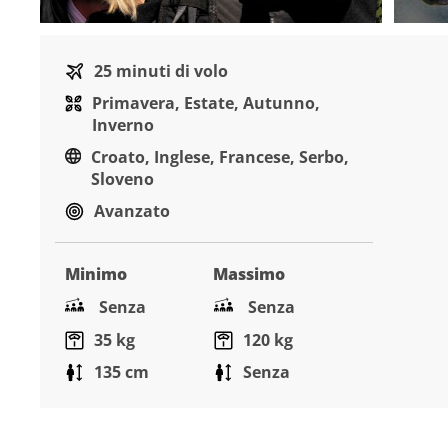
Salta
all'inizio
25 minuti di volo
della
Primavera, Estate, Autunno,
galleria
Inverno
di
immagini
Croato, Inglese, Francese, Serbo,
Sloveno
Avanzato
Minimo
Massimo
Senza
Senza
35 kg
120 kg
135 cm
Senza