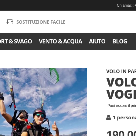
Chiamaci: 
SOSTITUZIONE FACILE
ORT & SVAGO
VENTO & ACQUA
AIUTO
BLOG
VOLO IN P
VOLO
VOG
Puoi essere il pr
1 person
190,0