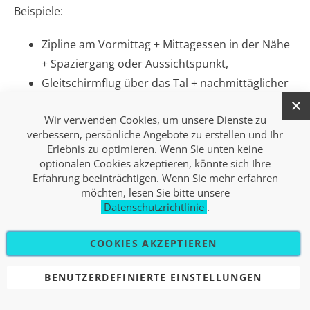
Beispiele:
Zipline am Vormittag + Mittagessen in der Nähe
+ Spaziergang oder Aussichtspunkt,
Gleitschirmflug über das Tal + nachmittäglicher
Abstecher zu einem See oder in die Therme,
Wir verwenden Cookies, um unsere Dienste zu
Rafting auf der Soča + ein weiterer Tag, um das
verbessern, persönliche Angebote zu erstellen und Ihr
Posočje zu erkunden.
Erlebnis zu optimieren. Wenn Sie unten keine
optionalen Cookies akzeptieren, könnte sich Ihre
Wenn du das Geschenk in der Glückwunschkarte
Erfahrung beeinträchtigen. Wenn Sie mehr erfahren
möchten, lesen Sie bitte unsere
nicht einfach als „hier ist dein Gutschein“ formulierst,
Datenschutzrichtlinie
.
sondern als kleine Geschichte (z. B. „Das ist dein
Ticket für einen Tag, an dem wir über das Tal fliegen
COOKIES AKZEPTIEREN
und uns später an einem Ort entspannen, an dem wir
noch nie waren“), bekommt das Geschenk schon auf
BENUTZERDEFINIERTE EINSTELLUNGEN
dem Papier ein anderes Gewicht.