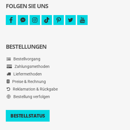
mehr.
FOLGEN SIE UNS
facebook
facebook-
instagram
tiktok
pinterest
twitter
youtube
messenger
BESTELLUNGEN
Bestellvorgang
Zahlungsmethoden
Liefermethoden
Preise & Rechnung
Reklamation & Rückgabe
Bestellung verfolgen
BESTELLSTATUS