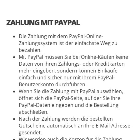
ZAHLUNG MIT PAYPAL
Die Zahlung mit dem PayPal-Online-
Zahlungssystem ist der einfachste Weg zu
bezahlen.
Mit PayPal müssen Sie bei Online-Käufen keine
Daten von Ihren Zahlungs- oder Kreditkarten
mehr eingeben, sondern können Einkäufe
einfach und sicher nur mit Ihrem PayPal-
Benutzerkonto durchführen.
Wenn Sie die Zahlung mit PayPal auswählen,
öffnet sich die PayPal-Seite, auf der Sie Ihre
PayPal-Daten eingeben und die Bestellung
abschließen.
Nach der Zahlung werden die bestellten
Gutscheine automatisch an Ihre E-Mail-Adresse
gesendet.
Wir werden auch die Kosten für die Zahlung