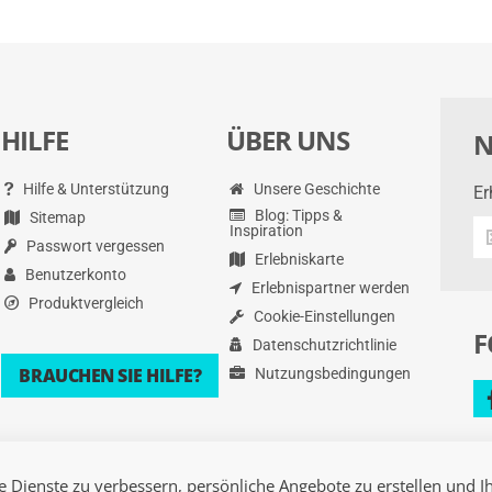
HILFE
ÜBER UNS
N
Hilfe & Unterstützung
Unsere Geschichte
Er
Blog: Tipps &
Sitemap
Er
Inspiration
Passwort vergessen
Si
Erlebniskarte
di
Benutzerkonto
Erlebnispartner werden
ne
Produktvergleich
Cookie-Einstellungen
An
F
Datenschutzrichtlinie
un
me
BRAUCHEN SIE HILFE?
Nutzungsbedingungen
Dienste zu verbessern, persönliche Angebote zu erstellen und Ih