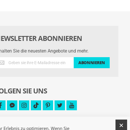
EWSLETTER ABONNIEREN
halten Sie die neuesten Angebote und mehr.
halten
ABONNIEREN
e
e
uesten
gebote
OLGEN SIE UNS
d
hr.
facebook
facebook-
instagram
tiktok
pinterest
twitter
youtube
messenger
S
r Erlebnis zu optimieren. Wenn Sie