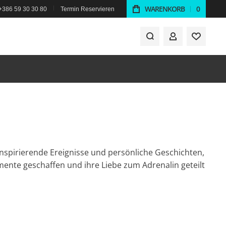
WARENKORB
0
 +386 59 30 30 80
Termin Reservieren
MEIN KONTO
 inspirierende Ereignisse und persönliche Geschichten,
nte geschaffen und ihre Liebe zum Adrenalin geteilt