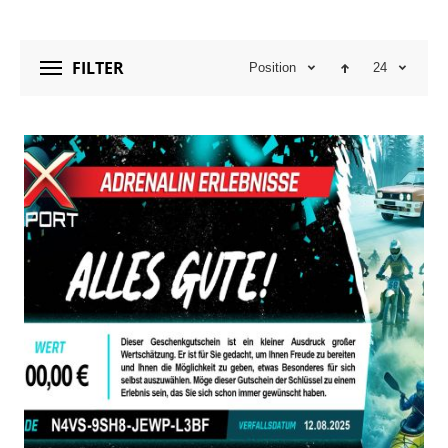
Sie können aus verschiedenen Werten und
thematischen Gutscheinen wählen. Jeder
FILTER
Position
24
Wertgutschein ist 3 Jahre gültig
, sodass der
Beschenkte ihn einlösen kann, wann es ihm am
besten passt. Zudem bieten wir eine
Personalisierungsoption, mit der Sie eine persönliche
Nachricht hinzufügen können, um das Geschenk noch
besonderer zu gestalten. Verschenken Sie etwas
Außergewöhnliches – schenken Sie ein Erlebnis!
WARUM EINEN WERTGUTSCHEIN
WÄHLEN?
VOLLE ENTSCHEIDUNGSFREIHEIT
Der Beschenkte kann sein Erlebnis aus einer großen
Auswahl an Aktivitäten selbst auswählen – von